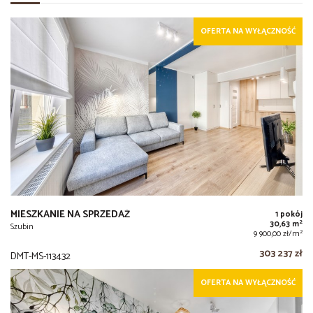
OFERTA NA WYŁĄCZNOŚĆ
MIESZKANIE NA SPRZEDAŻ
1 pokój
2
30,63 m
Szubin
2
9 900,00 zł/m
303 237 zł
DMT-MS-113432
OFERTA NA WYŁĄCZNOŚĆ