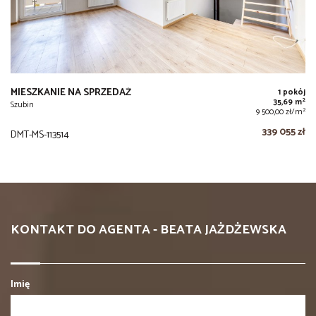
MIESZKANIE NA SPRZEDAŻ
1 pokój
2
35,69 m
Szubin
2
9 500,00 zł/m
339 055 zł
DMT-MS-113514
KONTAKT DO AGENTA - BEATA JAŻDŻEWSKA
Imię