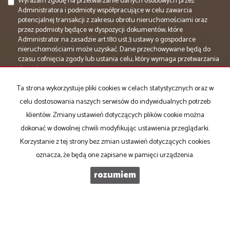
Wyrażam zgodę na przetwarzanie danych osobowych przez
Administratora i podmioty współpracujące w celu zawarcia
potencjalnej transakcji z zakresu obrotu nieruchomościami oraz
przez podmioty będące w dyspozycji dokumentów, które
Administrator na zasadzie art.180 ust.3 ustawy o gospodarce
nieruchomościami może uzyskać. Dane przechowywane będą do
czasu cofnięcia zgody lub ustania celu, który wymaga przetwarzania
danych.
Wyrażam zgodę na przetwarzanie danych osobowych z
Ta strona wykorzystuje pliki cookies w celach statystycznych oraz w
wykorzystaniem urządzeń elektronicznych i otrzymywania tą drogą
celu dostosowania naszych serwisów do indywidualnych potrzeb
materiałów reklamowych oraz usług świadczonych przez
klientów. Zmiany ustawień dotyczących plików cookie można
Administratora.
dokonać w dowolnej chwili modyfikując ustawienia przeglądarki.
Korzystanie z tej strony bez zmian ustawień dotyczących cookies
oznacza, że będą one zapisane w pamięci urządzenia.
rozumiem
DOMATOR NIERUCHOMOŚCI
ul. Piękna 6/5
85-303 Bydgoszcz