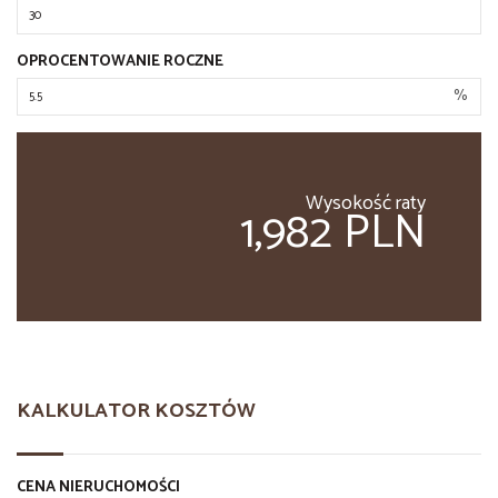
OPROCENTOWANIE ROCZNE
%
Wysokość raty
1,982 PLN
KALKULATOR KOSZTÓW
CENA NIERUCHOMOŚCI