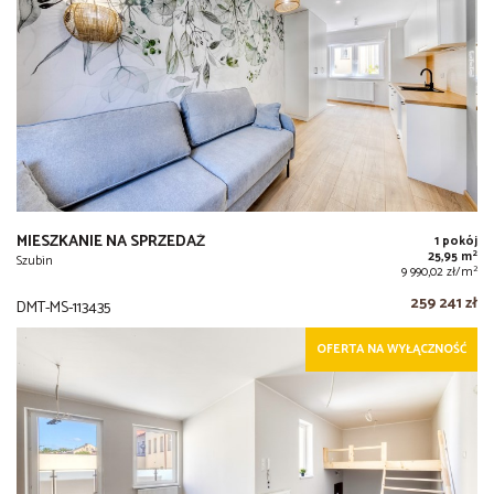
MIESZKANIE NA SPRZEDAŻ
1 pokój
2
25,95 m
Szubin
2
9 990,02 zł/m
259 241 zł
DMT-MS-113435
OFERTA NA WYŁĄCZNOŚĆ