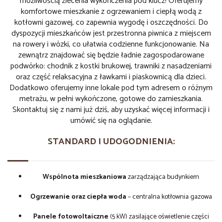
możliwością zlecenia wykończenia pod klucz! Oferujemy
komfortowe mieszkanie z ogrzewaniem i ciepłą wodą z
kotłowni gazowej, co zapewnia wygodę i oszczędności. Do
dyspozycji mieszkańców jest przestronna piwnica z miejscem
na rowery i wózki, co ułatwia codzienne funkcjonowanie. Na
zewnątrz znajdować się będzie ładnie zagospodarowane
podwórko: chodnik z kostki brukowej, trawniki z nasadzeniami
oraz część relaksacyjna z ławkami i piaskownicą dla dzieci.
Dodatkowo oferujemy inne lokale pod tym adresem o różnym
metrażu, w pełni wykończone, gotowe do zamieszkania.
Skontaktuj się z nami już dziś, aby uzyskać więcej informacji i
umówić się na oglądanie.
STANDARD I UDOGODNIENIA:
Wspólnota mieszkaniowa
zarządzająca budynkiem
Ogrzewanie oraz ciepła woda
– centralna kotłownia gazowa
Panele fotowoltaiczne
(5 kW) zasilające oświetlenie części