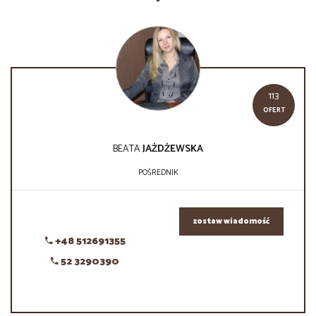
113
OFERT
BEATA
JAŻDŻEWSKA
POŚREDNIK
zostaw wiadomość
+48 512691355
52 3290390