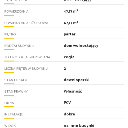
DMT-MS-113433
SYMBOL OFERTY
47,17 m²
POWIERZCHNIA
47,17 m²
POWIERZCHNIA UŻYTKOWA
parter
PIĘTRO
dom wolnostojący
RODZAJ BUDYNKU
cegła
TECHNOLOGIA BUDOWLANA
2
LICZBA PIĘTER W BUDYNKU
deweloperski
STAN LOKALU
Własność
STAN PRAWNY
PCV
OKNA
dobre
INSTALACJE
na inne budynki
WIDOK