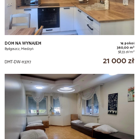
DOM NA WYNAJEM
14 pokoi
2
360,00 m
Bydgoszcz, Miedzyń
2
58,33 zł/m
21 000 zł
DMT-DW-113717