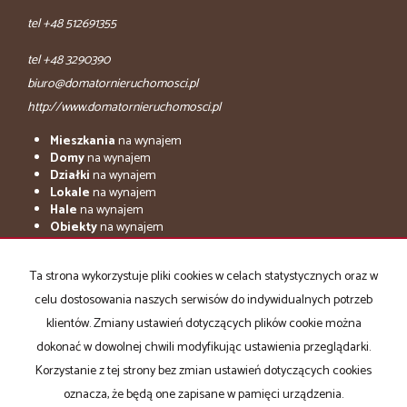
tel +48 512691355
tel +48 3290390
biuro@domatornieruchomosci.pl
http://www.domatornieruchomosci.pl
Mieszkania
na wynajem
Domy
na wynajem
Działki
na wynajem
Lokale
na wynajem
Hale
na wynajem
Obiekty
na wynajem
adresowo.pl
Ta strona wykorzystuje pliki cookies w celach statystycznych oraz w
Mieszkania
na sprzedaż
celu dostosowania naszych serwisów do indywidualnych potrzeb
Domy
na sprzedaż
Działki
na sprzedaż
klientów. Zmiany ustawień dotyczących plików cookie można
Lokale
na sprzedaż
dokonać w dowolnej chwili modyfikując ustawienia przeglądarki.
Hale
na sprzedaż
Korzystanie z tej strony bez zmian ustawień dotyczących cookies
Obiekty
na sprzedaż
oznacza, że będą one zapisane w pamięci urządzenia.