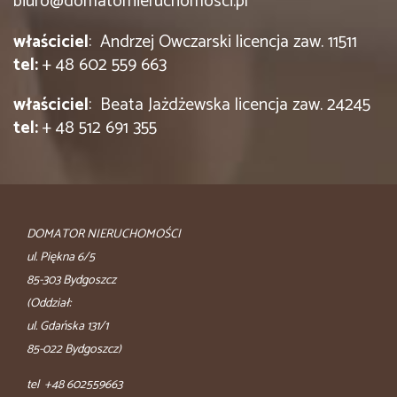
biuro@domatornieruchomosci.pl
właściciel
: Andrzej Owczarski licencja zaw. 11511
tel:
+ 48 602 559 663
właściciel
: Beata Jażdżewska licencja zaw. 24245
tel:
+ 48 512 691 355
DOMATOR NIERUCHOMOŚCI
ul. Piękna 6/5
85-303 Bydgoszcz
(Oddział:
ul. Gdańska 131/1
85-022 Bydgoszcz)
tel +48 602559663