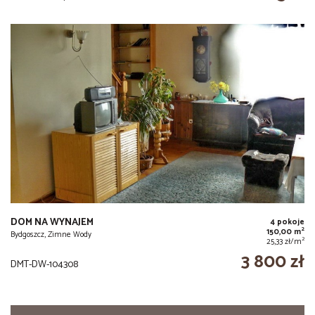
DOM NA WYNAJEM
4 pokoje
2
150,00 m
Bydgoszcz, Zimne Wody
2
25,33 zł/m
3 800 zł
DMT-DW-104308