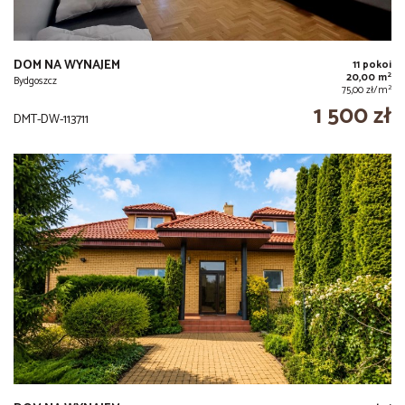
DOM NA WYNAJEM
11 pokoi
2
20,00 m
Bydgoszcz
2
75,00 zł/m
1 500 zł
DMT-DW-113711