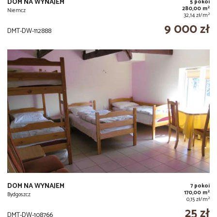
DOM NA WYNAJEM
5 pokoi
2
280,00 m
Niemcz
2
32,14 zł/m
9 000 zł
DMT-DW-112888
DOM NA WYNAJEM
7 pokoi
2
170,00 m
Bydgoszcz
2
0,15 zł/m
25 zł
DMT-DW-108766