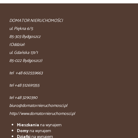
DOMATOR NIERUCHOMOŚCI
ul. Piękna 6/5
85-303 Bydgoszcz
(Oddział:
ul. Gdańska 131/1
85-022 Bydgoszcz)
tel +48 602559663
tel +48 512691355
tel +48 3290390
biuro@domatornieruchomosci.pl
http://www.domatornieruchomosci.pl
Mieszkania
na wynajem
Domy
na wynajem
Działki
na wynajem