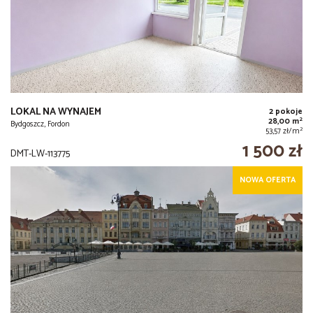
LOKAL NA WYNAJEM
2 pokoje
2
28,00 m
Bydgoszcz, Fordon
2
53,57 zł/m
1 500 zł
DMT-LW-113775
NOWA OFERTA