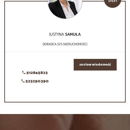
OFERT
JUSTYNA
SAMUŁA
DORADCA D/S NIERUCHOMOŚCI
zostaw wiadomość
512845823
523290390