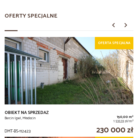
OFERTY SPECJALNE
OFERTA SPECJALNA
OBIEKT NA SPRZEDAŻ
2
150,00 m
Barcin (gw), Młodocin
2
1 533,33 zł/m
230 000 zł
DMT-BS-112423