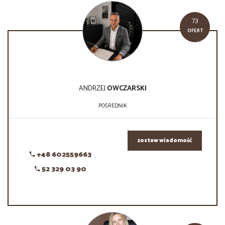
73
OFERT
ANDRZEJ
OWCZARSKI
POŚREDNIK
zostaw wiadomość
+48 602559663
52 329 03 90