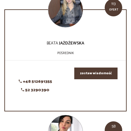
113
OFERT
BEATA
JAŻDŻEWSKA
POŚREDNIK
zostaw wiadomość
+48 512691355
52 3290390
58