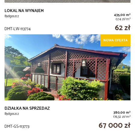
LOKAL NA WYNAJEM
2
435,00 m
Bydgoszcz
2
0,14 zł/m
62 zł
DMT-LW-113774
NOWA OFERTA
DZIAŁKA NA SPRZEDAŻ
2
380,00 m
Bydgoszcz
2
176,32 zł/m
67 000 zł
DMT-GS-113773