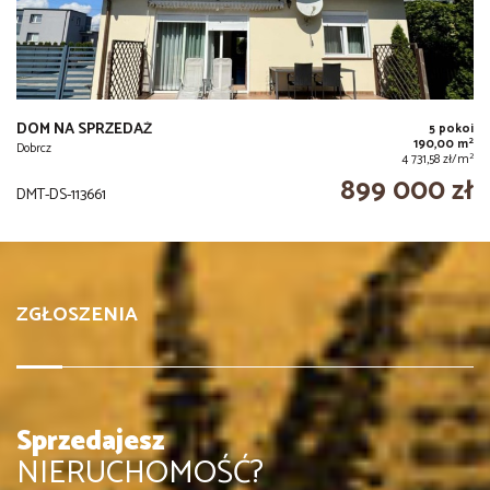
DOM NA SPRZEDAŻ
5 pokoi
2
190,00 m
Dobrcz
2
4 731,58 zł/m
899 000 zł
DMT-DS-113661
ZGŁOSZENIA
Sprzedajesz
NIERUCHOMOŚĆ?