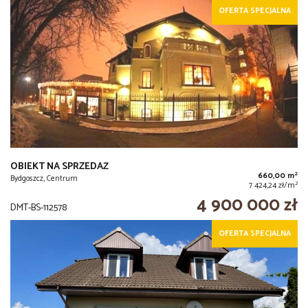
OFERTA SPECJALNA
OBIEKT NA SPRZEDAŻ
2
660,00 m
Bydgoszcz, Centrum
2
7 424,24 zł/m
4 900 000 zł
DMT-BS-112578
OFERTA SPECJALNA