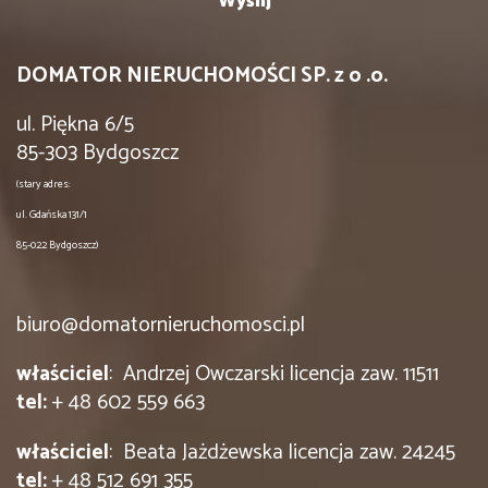
DOMATOR NIERUCHOMOŚCI SP. z o .o.
ul. Piękna 6/5
85-303 Bydgoszcz
(stary adres:
ul. Gdańska 131/1
85-022 Bydgoszcz)
biuro@domatornieruchomosci.pl
właściciel
: Andrzej Owczarski licencja zaw. 11511
tel:
+ 48 602 559 663
właściciel
: Beata Jażdżewska licencja zaw. 24245
tel:
+ 48 512 691 355