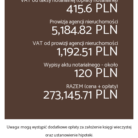
VAT od taksy notarialnej (opłaty notarialnej)
415.6 PLN
Prowizja agencji nieruchomości
5,184.82 PLN
VAT od prowizji agencji nieruchomości
1,192.51 PLN
Wypisy aktu notarialnego - około
120 PLN
RAZEM (cena + opłaty)
273,145.71 PLN
Uwaga: mogą wystąpić dodatkowe opłaty za założenie księgi wieczystej
oraz ustanowienie hipoteki.