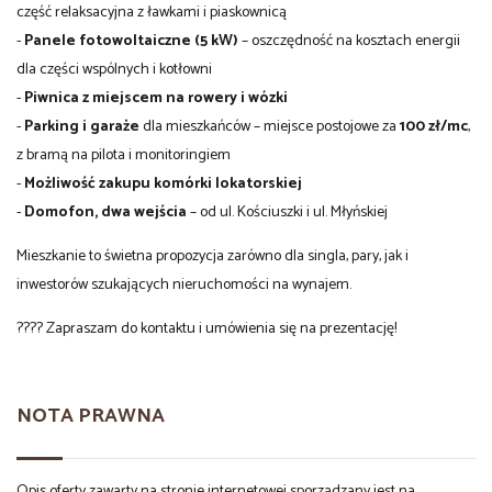
część relaksacyjna z ławkami i piaskownicą
-
Panele fotowoltaiczne (5 kW)
– oszczędność na kosztach energii
dla części wspólnych i kotłowni
-
Piwnica z miejscem na rowery i wózki
-
Parking i garaże
dla mieszkańców – miejsce postojowe za
100 zł/mc
,
z bramą na pilota i monitoringiem
-
Możliwość zakupu komórki lokatorskiej
-
Domofon, dwa wejścia
– od ul. Kościuszki i ul. Młyńskiej
Mieszkanie to świetna propozycja zarówno dla singla, pary, jak i
inwestorów szukających nieruchomości na wynajem.
???? Zapraszam do kontaktu i umówienia się na prezentację!
NOTA PRAWNA
Opis oferty zawarty na stronie internetowej sporządzany jest na