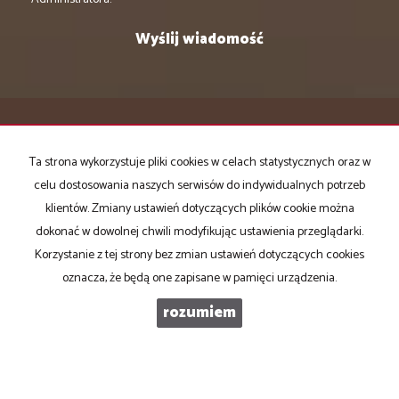
DOMATOR NIERUCHOMOŚCI
Ta strona wykorzystuje pliki cookies w celach statystycznych oraz w
ul. Piękna 6/5
celu dostosowania naszych serwisów do indywidualnych potrzeb
85-303 Bydgoszcz
klientów. Zmiany ustawień dotyczących plików cookie można
(Oddział:
dokonać w dowolnej chwili modyfikując ustawienia przeglądarki.
ul. Gdańska 131/1
Korzystanie z tej strony bez zmian ustawień dotyczących cookies
85-022 Bydgoszcz)
oznacza, że będą one zapisane w pamięci urządzenia.
tel +48 602559663
rozumiem
tel +48 512691355
tel +48 3290390
biuro@domatornieruchomosci.pl