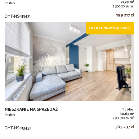
2
27,29 m
Szubin
2
7 300,00 zł/m
199 217 zł
DMT-MS-113431
OFERTA NA WYŁĄCZNOŚĆ
MIESZKANIE NA SPRZEDAŻ
1 pokój
2
30,63 m
Szubin
2
9 900,00 zł/m
303 237 zł
DMT-MS-113432