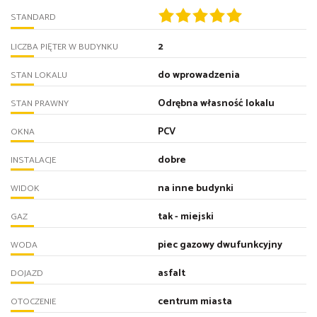
STANDARD
2
LICZBA PIĘTER W BUDYNKU
do wprowadzenia
STAN LOKALU
Odrębna własność lokalu
STAN PRAWNY
PCV
OKNA
dobre
INSTALACJE
na inne budynki
WIDOK
tak - miejski
GAZ
piec gazowy dwufunkcyjny
WODA
asfalt
DOJAZD
centrum miasta
OTOCZENIE