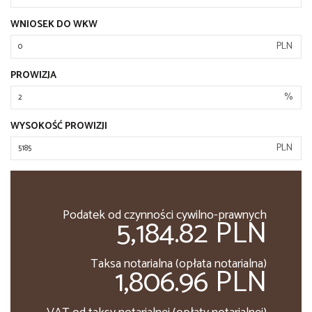
WNIOSEK DO WKW
PLN
PROWIZJA
%
WYSOKOŚĆ PROWIZJI
PLN
Podatek od czynności cywilno-prawnych
5,184.82 PLN
Taksa notarialna (opłata notarialna)
1,806.96 PLN