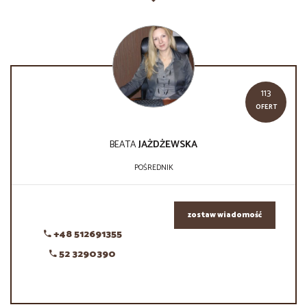
113
OFERT
BEATA
JAŻDŻEWSKA
POŚREDNIK
zostaw wiadomość
+48 512691355
52 3290390