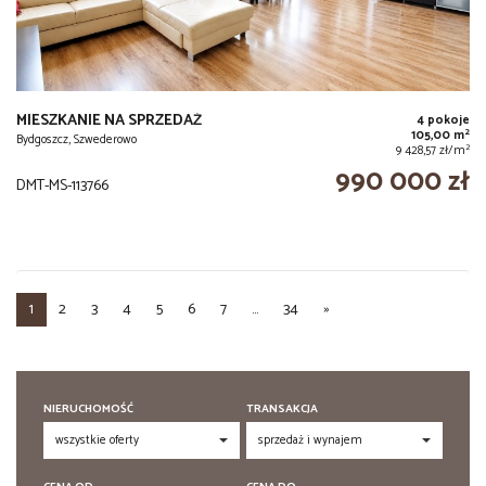
MIESZKANIE NA SPRZEDAŻ
4 pokoje
2
105,00 m
Bydgoszcz, Szwederowo
2
9 428,57 zł/m
990 000 zł
DMT-MS-113766
1
2
3
4
5
6
7
...
34
»
NIERUCHOMOŚĆ
TRANSAKCJA