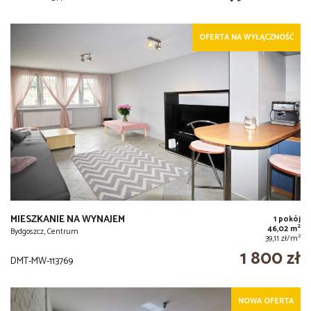
OFERTA NA WYŁĄCZNOŚĆ
MIESZKANIE NA WYNAJEM
1 pokój
2
46,02 m
Bydgoszcz, Centrum
2
39,11 zł/m
1 800 zł
DMT-MW-113769
NOWA OFERTA