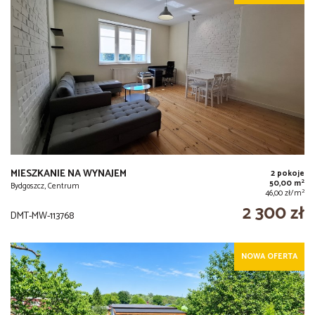
MIESZKANIE NA WYNAJEM
2 pokoje
2
50,00 m
Bydgoszcz, Centrum
2
46,00 zł/m
2 300 zł
DMT-MW-113768
NOWA OFERTA