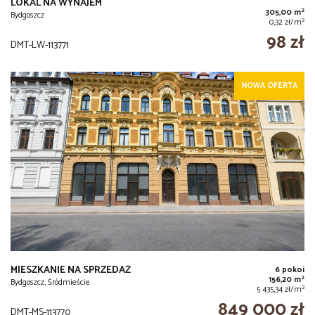
LOKAL NA WYNAJEM
2
305,00 m
Bydgoszcz
2
0,32 zł/m
98 zł
DMT-LW-113771
NOWA OFERTA
MIESZKANIE NA SPRZEDAŻ
6 pokoi
2
156,20 m
Bydgoszcz, Śródmieście
2
5 435,34 zł/m
849 000 zł
DMT-MS-113770