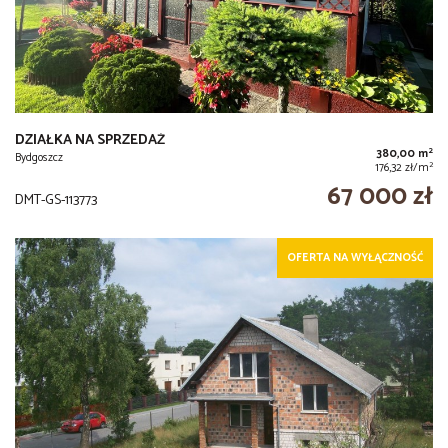
DZIAŁKA NA SPRZEDAŻ
2
380,00 m
Bydgoszcz
2
176,32 zł/m
67 000 zł
DMT-GS-113773
OFERTA NA WYŁĄCZNOŚĆ