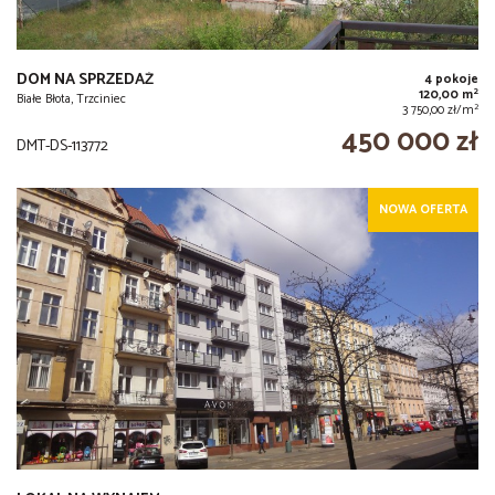
DOM NA SPRZEDAŻ
4 pokoje
2
120,00 m
Białe Błota, Trzciniec
2
3 750,00 zł/m
450 000 zł
DMT-DS-113772
NOWA OFERTA