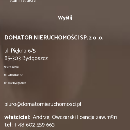
Administratora.
DOMATOR NIERUCHOMOŚCI SP. z o .o.
ul. Piękna 6/5
85-303 Bydgoszcz
(stary adres:
ul. Gdańska 131/1
85-022 Bydgoszcz)
biuro@domatornieruchomosci.pl
właściciel
: Andrzej Owczarski licencja zaw. 11511
tel:
+ 48 602 559 663