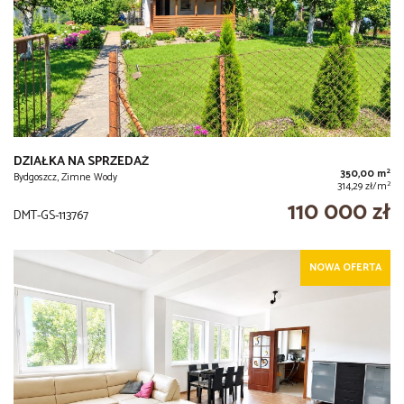
DZIAŁKA NA SPRZEDAŻ
2
350,00 m
Bydgoszcz, Zimne Wody
2
314,29 zł/m
110 000 zł
DMT-GS-113767
NOWA OFERTA