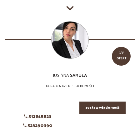
59
OFERT
JUSTYNA
SAMUŁA
DORADCA D/S NIERUCHOMOŚCI
zostaw wiadomość
512845823
523290390