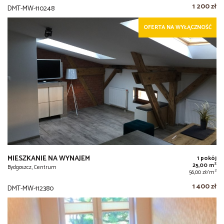
1 200 zł
DMT-MW-110248
OFERTA NA WYŁĄCZNOŚĆ
MIESZKANIE NA WYNAJEM
1 pokój
2
25,00 m
Bydgoszcz, Centrum
2
56,00 zł/m
1 400 zł
DMT-MW-112380