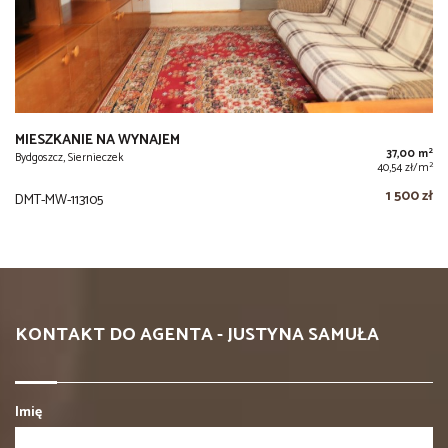
MIESZKANIE NA WYNAJEM
2
37,00 m
Bydgoszcz, Siernieczek
2
40,54 zł/m
1 500 zł
DMT-MW-113105
KONTAKT DO AGENTA - JUSTYNA SAMUŁA
Imię