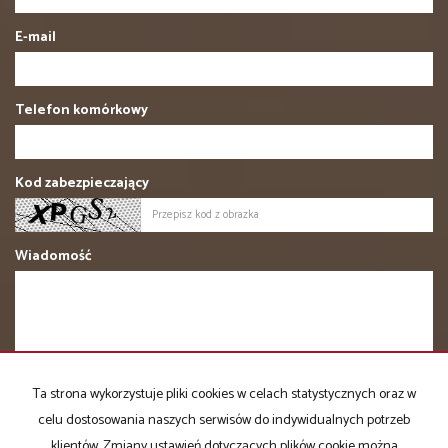
E-mail
Telefon komórkowy
Kod zabezpieczający
Wiadomość
Ta strona wykorzystuje pliki cookies w celach statystycznych oraz w
Administratorem danych osobowych jest Domator-Nieruchomości
celu dostosowania naszych serwisów do indywidualnych potrzeb
Andrzej Owczarski z siedzibą przy ul. Piękna 6/5, 85-303 Bydgoszcz.
klientów. Zmiany ustawień dotyczących plików cookie można