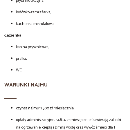
płyta indukcyjna,
lodówko-zamrażarka,
kuchenka mikrofalowa.
Łazienka:
kabina prysznicowa,
pralka,
WC.
WARUNKI NAJMU
czynsz najmu: 1 500 zł miesięcznie,
opłaty administracyjne: 548,14 zł miesięcznie (zawierają zaliczki
na ogrzewanie, ciepłą i zimną wodę oraz wywóz śmieci dla 1