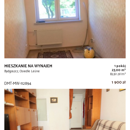
MIESZKANIE NA WYNAJEM
1 pokój
2
23,00 m
Bydgoszcz, Osiedle Leśne
2
82,61 zł/m
1 900 zł
DMT-MW-112894