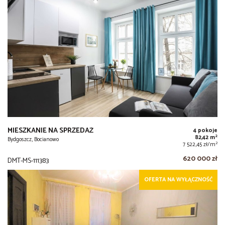
MIESZKANIE NA SPRZEDAŻ
4 pokoje
2
82,42 m
Bydgoszcz, Bocianowo
2
7 522,45 zł/m
620 000 zł
DMT-MS-111383
OFERTA NA WYŁĄCZNOŚĆ