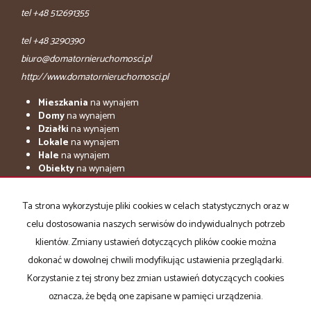
tel +48 512691355
tel +48 3290390
biuro@domatornieruchomosci.pl
http://www.domatornieruchomosci.pl
Mieszkania
na wynajem
Domy
na wynajem
Działki
na wynajem
Lokale
na wynajem
Hale
na wynajem
Obiekty
na wynajem
adresowo.pl
Ta strona wykorzystuje pliki cookies w celach statystycznych oraz w
Mieszkania
na sprzedaż
celu dostosowania naszych serwisów do indywidualnych potrzeb
Domy
na sprzedaż
Działki
na sprzedaż
klientów. Zmiany ustawień dotyczących plików cookie można
Lokale
na sprzedaż
dokonać w dowolnej chwili modyfikując ustawienia przeglądarki.
Hale
na sprzedaż
Korzystanie z tej strony bez zmian ustawień dotyczących cookies
Obiekty
na sprzedaż
oznacza, że będą one zapisane w pamięci urządzenia.