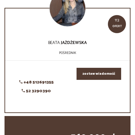
113
OFERT
BEATA
JAŻDŻEWSKA
POŚREDNIK
zostaw wiadomość
+48 512691355
52 3290390