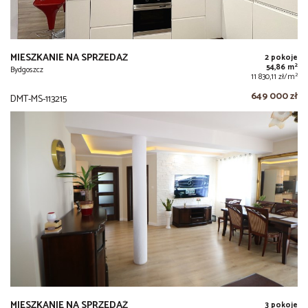
MIESZKANIE NA SPRZEDAŻ
2 pokoje
2
54,86 m
Bydgoszcz
2
11 830,11 zł/m
649 000 zł
DMT-MS-113215
MIESZKANIE NA SPRZEDAŻ
3 pokoje