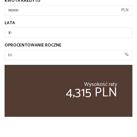
KWOTA KREDYTU
PLN
LATA
OPROCENTOWANIE ROCZNE
%
Wysokość raty
4,315 PLN