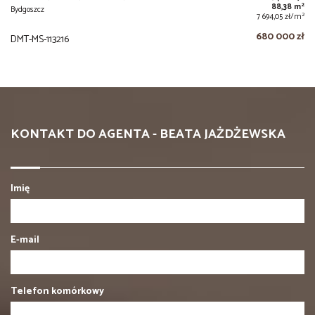
2
88,38 m
Bydgoszcz
2
7 694,05 zł/m
680 000 zł
DMT-MS-113216
KONTAKT DO AGENTA - BEATA JAŻDŻEWSKA
Imię
E-mail
Telefon komórkowy