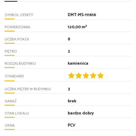
DMT-MS-111616
SYMBOL OFERTY
120,00 m²
POWIERZCHNIA
8
LICZBA POKOI
2
PIĘTRO
kamienica
RODZAJ BUDYNKU
STANDARD
3
LICZBA PIĘTER W BUDYNKU
brak
GARAŻ
bardzo dobry
STAN LOKALU
PCV
OKNA