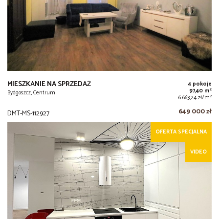
MIESZKANIE NA SPRZEDAŻ
4 pokoje
2
97,40 m
Bydgoszcz, Centrum
2
6 663,24 zł/m
649 000 zł
DMT-MS-112927
OFERTA SPECJALNA
VIDEO