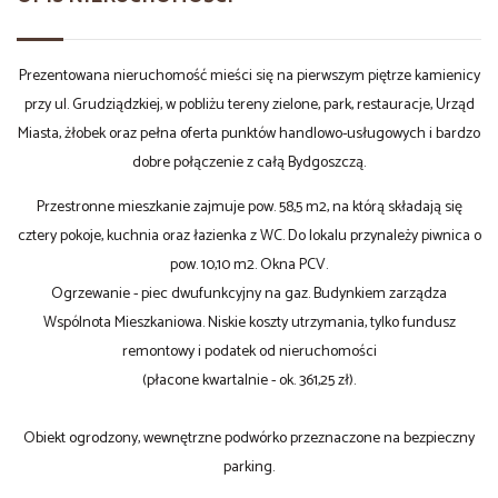
Prezentowana nieruchomość mieści się na pierwszym piętrze kamienicy
przy ul. Grudziądzkiej, w pobliżu tereny zielone, park, restauracje, Urząd
Miasta, żłobek oraz pełna oferta punktów handlowo-usługowych i bardzo
dobre połączenie z całą Bydgoszczą.
Przestronne mieszkanie zajmuje pow. 58,5 m2, na którą składają się
cztery pokoje, kuchnia oraz łazienka z WC. Do lokalu przynależy piwnica o
pow. 10,10 m2. Okna PCV.
Ogrzewanie - piec dwufunkcyjny na gaz. Budynkiem zarządza
Wspólnota Mieszkaniowa. Niskie koszty utrzymania, tylko fundusz
remontowy i podatek od nieruchomości
(płacone kwartalnie - ok. 361,25 zł).
Obiekt ogrodzony, wewnętrzne podwórko przeznaczone na bezpieczny
parking.