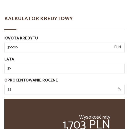
KALKULATOR KREDYTOWY
KWOTA KREDYTU
PLN
LATA
OPROCENTOWANIE ROCZNE
%
Wysokość raty
1,703 PLN