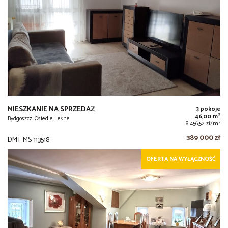
MIESZKANIE NA SPRZEDAŻ
3 pokoje
2
46,00 m
Bydgoszcz, Osiedle Leśne
2
8 456,52 zł/m
389 000 zł
DMT-MS-113518
OFERTA NA WYŁĄCZNOŚĆ