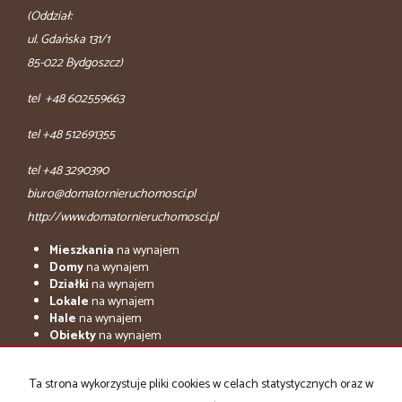
(Oddział:
ul. Gdańska 131/1
85-022 Bydgoszcz)
tel +48 602559663
tel +48 512691355
tel +48 3290390
biuro@domatornieruchomosci.pl
http://www.domatornieruchomosci.pl
Mieszkania
na wynajem
Domy
na wynajem
Działki
na wynajem
Lokale
na wynajem
Hale
na wynajem
Obiekty
na wynajem
adresowo.pl
Ta strona wykorzystuje pliki cookies w celach statystycznych oraz w
Mieszkania
na sprzedaż