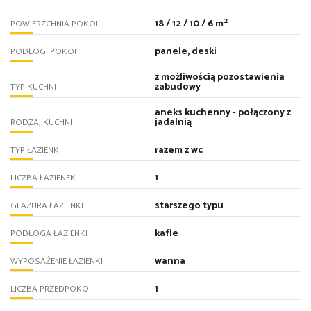
2
18 / 12 / 10 / 6 m
POWIERZCHNIA POKOI
panele, deski
PODŁOGI POKOI
z możliwością pozostawienia
zabudowy
TYP KUCHNI
aneks kuchenny - połączony z
jadalnią
RODZAJ KUCHNI
razem z wc
TYP ŁAZIENKI
1
LICZBA ŁAZIENEK
starszego typu
GLAZURA ŁAZIENKI
kafle
PODŁOGA ŁAZIENKI
wanna
WYPOSAŻENIE ŁAZIENKI
1
LICZBA PRZEDPOKOI