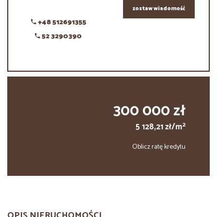
zostaw wiadomość
+48 512691355
52 3290390
300 000 zł
2
5 128,21 zł/m
Oblicz ratę kredytu
OPIS NIERUCHOMOŚCI