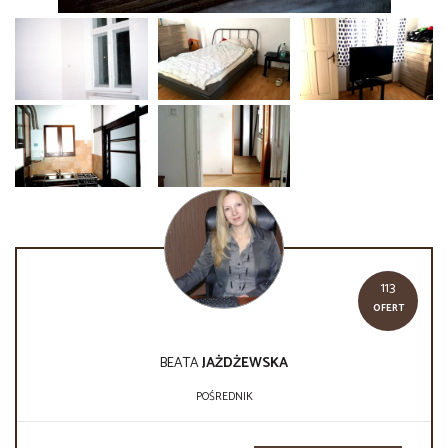
113
OFERT
BEATA
JAŻDŻEWSKA
POŚREDNIK