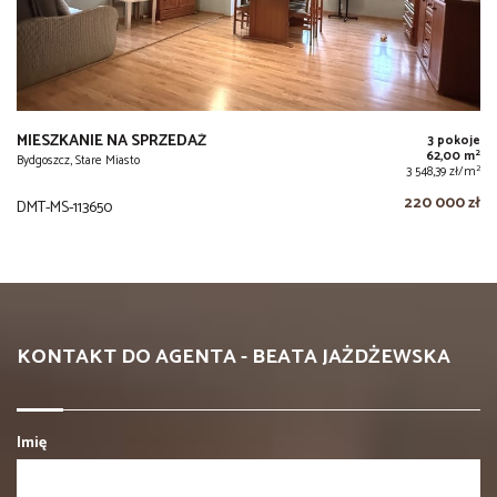
MIESZKANIE NA SPRZEDAŻ
3 pokoje
2
62,00 m
Bydgoszcz, Stare Miasto
2
3 548,39 zł/m
220 000 zł
DMT-MS-113650
KONTAKT DO AGENTA - BEATA JAŻDŻEWSKA
Imię