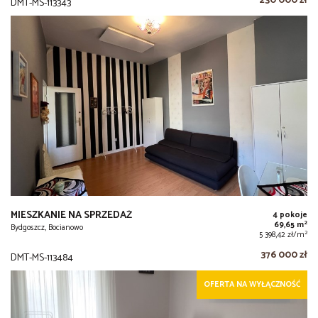
230 000 zł
DMT-MS-113343
MIESZKANIE NA SPRZEDAŻ
4 pokoje
2
69,65 m
Bydgoszcz, Bocianowo
2
5 398,42 zł/m
376 000 zł
DMT-MS-113484
OFERTA NA WYŁĄCZNOŚĆ