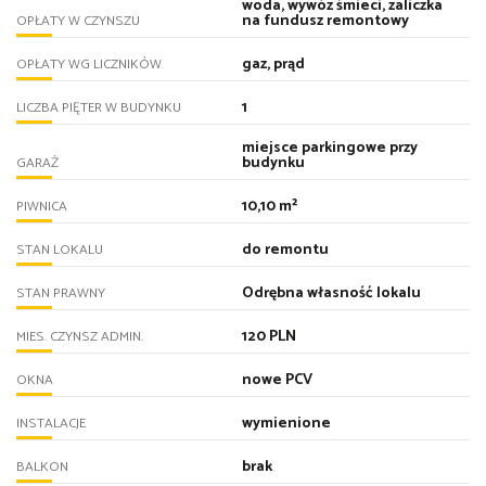
woda, wywóz śmieci, zaliczka
na fundusz remontowy
OPŁATY W CZYNSZU
gaz, prąd
OPŁATY WG LICZNIKÓW
1
LICZBA PIĘTER W BUDYNKU
miejsce parkingowe przy
budynku
GARAŻ
10,10 m²
PIWNICA
do remontu
STAN LOKALU
Odrębna własność lokalu
STAN PRAWNY
120 PLN
MIES. CZYNSZ ADMIN.
nowe PCV
OKNA
wymienione
INSTALACJE
brak
BALKON