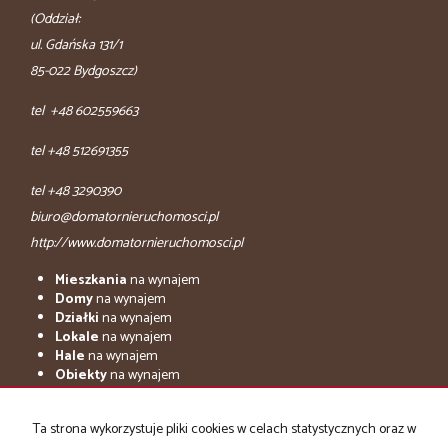
(Oddział:
ul. Gdańska 131/1
85-022 Bydgoszcz)
tel +48 602559663
tel +48 512691355
tel +48 3290390
biuro@domatornieruchomosci.pl
http://www.domatornieruchomosci.pl
Mieszkania
na wynajem
Domy
na wynajem
Działki
na wynajem
Lokale
na wynajem
Hale
na wynajem
Obiekty
na wynajem
adresowo.pl
Ta strona wykorzystuje pliki cookies w celach statystycznych oraz w
Mieszkania
na sprzedaż