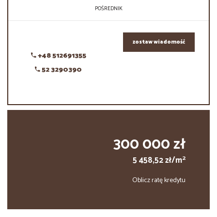
POŚREDNIK
zostaw wiadomość
+48 512691355
52 3290390
300 000 zł
2
5 458,52 zł/m
Oblicz ratę kredytu