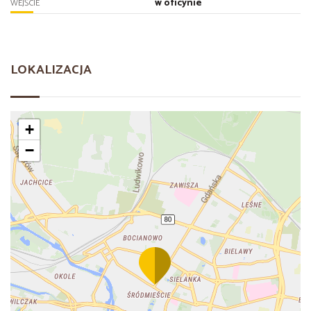
w oficynie
WEJŚCIE
LOKALIZACJA
+
−