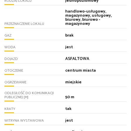
jednopoziomowy
RODZAJ LOKALU
handlowo-usługowy,
magazynowy, usługowy,
biurowy, biurowo -
magazynowy
PRZEZNACZENIE LOKALU
brak
GAZ
jest
WODA
ASFALTOWA
DOJAZD
centrum miasta
OTOCZENIE
miejskie
OGRZEWANIE
ODLEGŁOŚĆ DO KOMUNIKACJI
50 m
PUBLICZNEJ [M]
tak
KRATY
jest
WITRYNA WYSTAWOWA