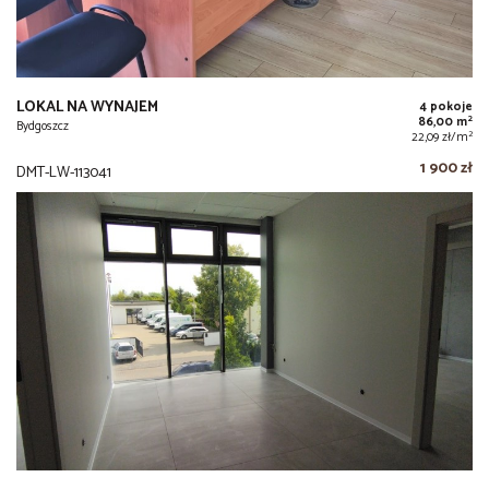
LOKAL NA WYNAJEM
4 pokoje
2
86,00 m
Bydgoszcz
2
22,09 zł/m
1 900 zł
DMT-LW-113041