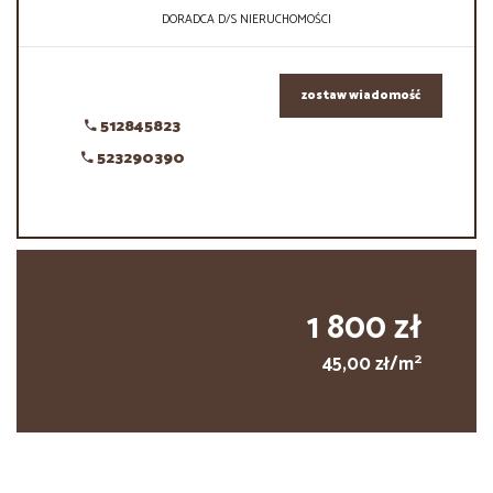
DORADCA D/S NIERUCHOMOŚCI
zostaw wiadomość
512845823
523290390
1 800 zł
2
45,00 zł/m