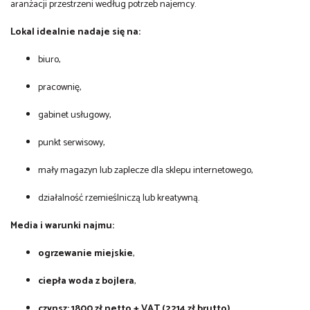
aranżacji przestrzeni według potrzeb najemcy.
Lokal idealnie nadaje się na:
biuro,
pracownię,
gabinet usługowy,
punkt serwisowy,
mały magazyn lub zaplecze dla sklepu internetowego,
działalność rzemieślniczą lub kreatywną.
Media i warunki najmu:
ogrzewanie miejskie
,
ciepła woda z bojlera
,
czynsz: 1800 zł netto + VAT (2214 zł brutto)
,