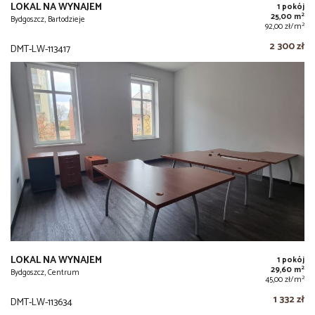
LOKAL NA WYNAJEM
1 pokój
2
25,00 m
Bydgoszcz, Bartodzieje
2
92,00 zł/m
2 300 zł
DMT-LW-113417
LOKAL NA WYNAJEM
1 pokój
2
29,60 m
Bydgoszcz, Centrum
2
45,00 zł/m
1 332 zł
DMT-LW-113634