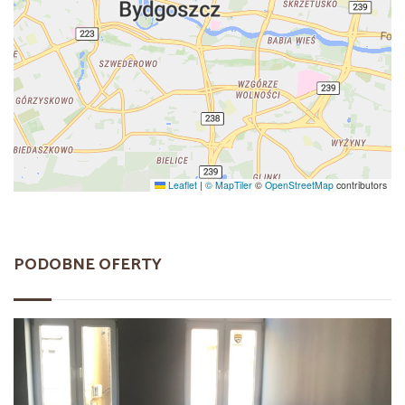
Leaflet
|
© MapTiler
©
OpenStreetMap
contributors
PODOBNE OFERTY