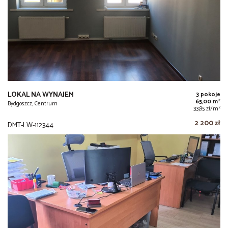
LOKAL NA WYNAJEM
3 pokoje
2
65,00 m
Bydgoszcz, Centrum
2
33,85 zł/m
2 200 zł
DMT-LW-112344