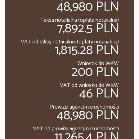
48,980 PLN
Taksa notarialna (opłata notarialna)
7,892.5 PLN
VAT od taksy notarialnej (opłaty notarialnej)
1,815.28 PLN
Wniosek do WKW
200 PLN
VAT od wniosku do WKW
46 PLN
Prowizja agencji nieruchomości
48,980 PLN
VAT od prowizji agencji nieruchomości
11,265.4 PLN