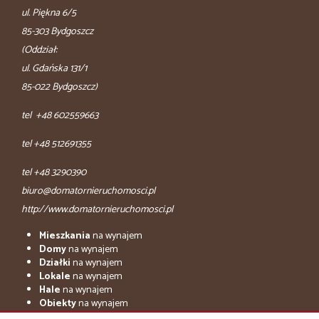
ul. Piękna 6/5
85-303 Bydgoszcz
(Oddział:
ul. Gdańska 131/1
85-022 Bydgoszcz)
tel +48 602559663
tel +48 512691355
tel +48 3290390
biuro@domatornieruchomosci.pl
http://www.domatornieruchomosci.pl
Mieszkania
na wynajem
Domy
na wynajem
Działki
na wynajem
Lokale
na wynajem
Hale
na wynajem
Obiekty
na wynajem