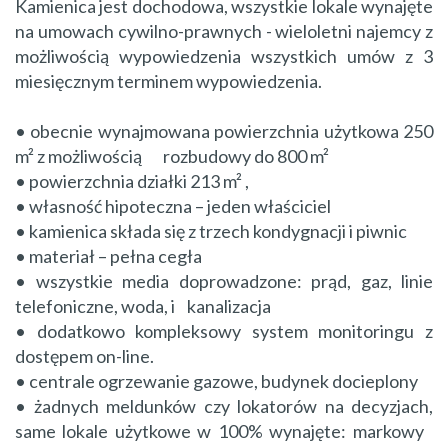
Kamienica jest dochodowa, wszystkie lokale wynajęte
na umowach cywilno-prawnych - wieloletni najemcy z
możliwością wypowiedzenia wszystkich umów z 3
miesięcznym terminem wypowiedzenia.
• obecnie wynajmowana powierzchnia użytkowa 250
m² z możliwością rozbudowy do 800 m²
• powierzchnia działki 213 m² ​,
• własność hipoteczna – jeden właściciel
• kamienica składa się z trzech kondygnacji i piwnic
• materiał – pełna cegła
• wszystkie media doprowadzone: prąd, gaz, linie
telefoniczne, woda, i kanalizacja
• dodatkowo kompleksowy system monitoringu z
dostępem on-line.
• centrale ogrzewanie gazowe, budynek docieplony
• żadnych meldunków czy lokatorów na decyzjach,
same lokale użytkowe w 100% wynajęte: markowy