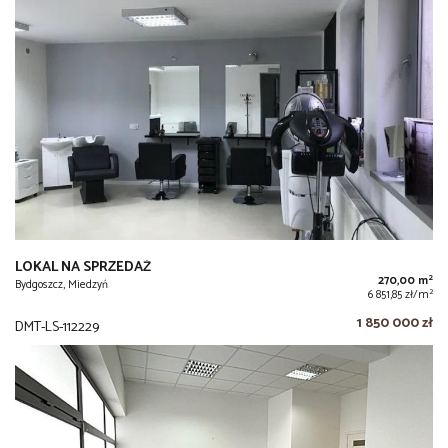
LOKAL NA SPRZEDAŻ
2
270,00 m
Bydgoszcz, Miedzyń
2
6 851,85 zł/m
1 850 000 zł
DMT-LS-112229