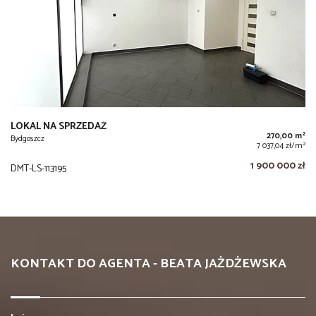
LOKAL NA SPRZEDAŻ
2
270,00 m
Bydgoszcz
2
7 037,04 zł/m
1 900 000 zł
DMT-LS-113195
KONTAKT DO AGENTA - BEATA JAŻDŻEWSKA