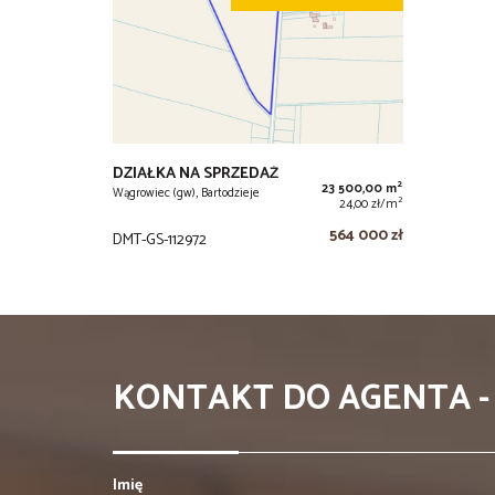
DZIAŁKA NA SPRZEDAŻ
2
23 500,00 m
Wągrowiec (gw), Bartodzieje
2
24,00 zł/m
564 000 zł
DMT-GS-112972
KONTAKT DO AGENTA -
Imię