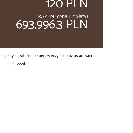
120 PLN
RAZEM (cena + opłaty)
693,996.3 PLN
opłaty za założenie księgi wieczystej oraz ustanowienie
hipoteki.