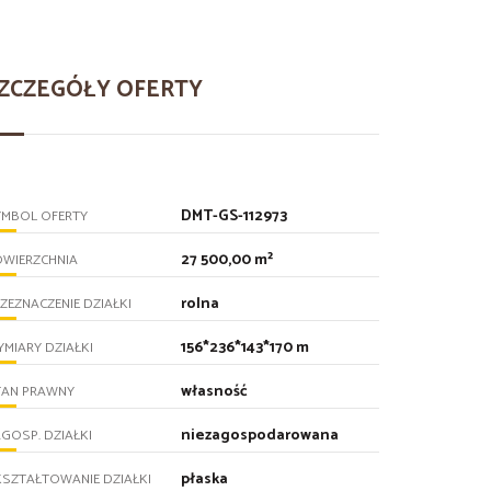
ZCZEGÓŁY OFERTY
DMT-GS-112973
YMBOL OFERTY
27 500,00 m²
OWIERZCHNIA
rolna
ZEZNACZENIE DZIAŁKI
156*236*143*170 m
MIARY DZIAŁKI
własność
TAN PRAWNY
niezagospodarowana
GOSP. DZIAŁKI
płaska
SZTAŁTOWANIE DZIAŁKI