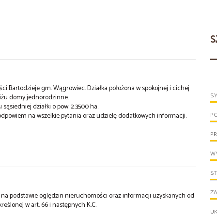
S
ci Bartodzieje gm. Wągrowiec. Działka położona w spokojnej i cichej
S
liżu domy jednorodzinne.
 sąsiedniej działki o pow. 2.3500 ha.
P
dpowiem na wszelkie pytania oraz udzielę dodatkowych informacji.
PR
WY
S
ZA
st na podstawie oględzin nieruchomości oraz informacji uzyskanych od
kreślonej w art. 66 i następnych K.C.
UK