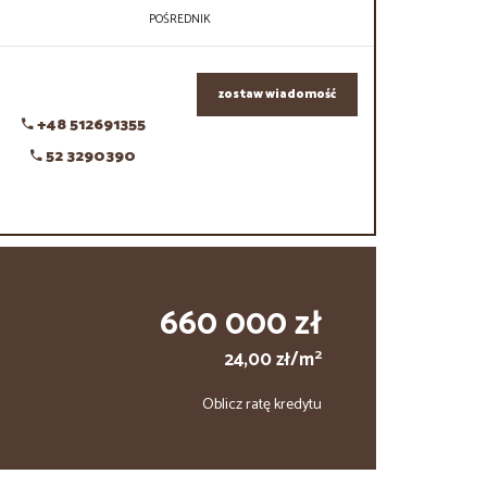
POŚREDNIK
zostaw wiadomość
+48 512691355
52 3290390
660 000 zł
2
24,00 zł/m
Oblicz ratę kredytu