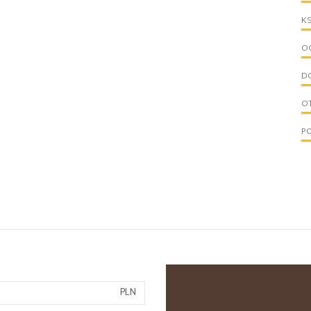
KS
OG
D
O
PO
PLN