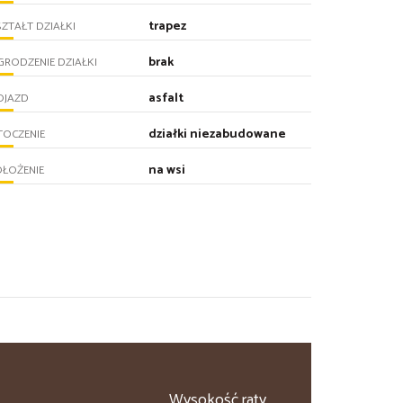
trapez
ZTAŁT DZIAŁKI
brak
RODZENIE DZIAŁKI
asfalt
OJAZD
działki niezabudowane
TOCZENIE
na wsi
ŁOŻENIE
Wysokość raty