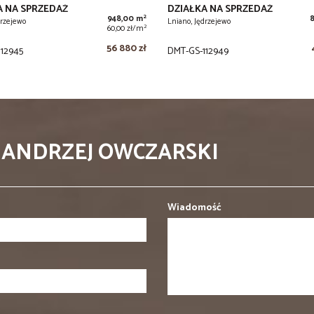
A NA SPRZEDAŻ
DZIAŁKA NA SPRZEDAŻ
2
948,00 m
drzejewo
Lniano, Jędrzejewo
2
60,00 zł/m
56 880 zł
12945
DMT-GS-112949
 ANDRZEJ OWCZARSKI
Wiadomość