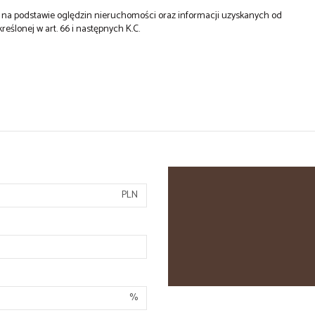
st na podstawie oględzin nieruchomości oraz informacji uzyskanych od
kreślonej w art. 66 i następnych K.C.
PLN
%