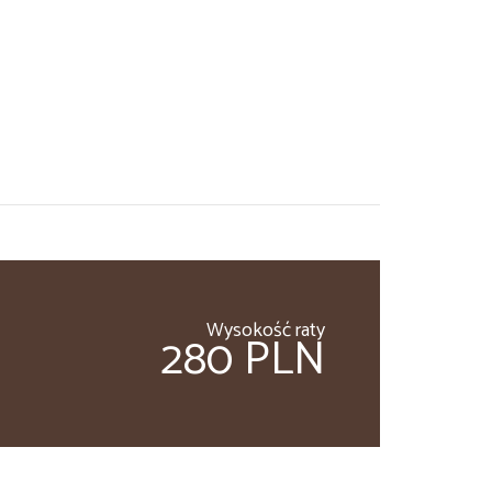
Wysokość raty
280 PLN