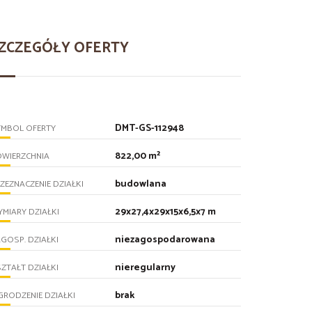
ZCZEGÓŁY OFERTY
DMT-GS-112948
YMBOL OFERTY
822,00 m²
OWIERZCHNIA
budowlana
ZEZNACZENIE DZIAŁKI
29x27,4x29x15x6,5x7 m
MIARY DZIAŁKI
niezagospodarowana
GOSP. DZIAŁKI
nieregularny
ZTAŁT DZIAŁKI
brak
RODZENIE DZIAŁKI