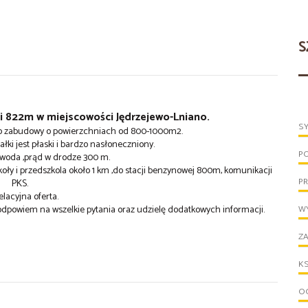
S
i 822m w miejscowości Jędrzejewo-Lniano.
S
 do zabudowy o powierzchniach od 800-1000m2.
łki jest płaski i bardzo nasłoneczniony.
P
woda ,prąd w drodze 300 m.
zkoły i przedszkola około 1 km ,do stacji benzynowej 800m, komunikacji
PR
PKS.
lacyjna oferta.
dpowiem na wszelkie pytania oraz udzielę dodatkowych informacji.
WY
ZA
KS
OG