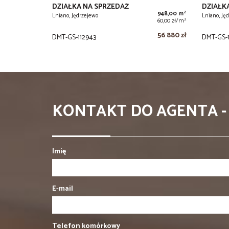
DZIAŁKA NA SPRZEDAŻ
DZIAŁK
2
948,00 m
Lniano, Jędrzejewo
Lniano, Ję
2
60,00 zł/m
56 880 zł
DMT-GS-112943
DMT-GS-1
KONTAKT DO AGENTA -
Imię
E-mail
Telefon komórkowy