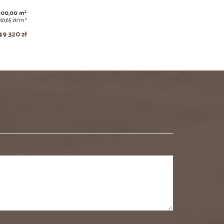
2
800,00 m
2
61,65 zł/m
49 320 zł