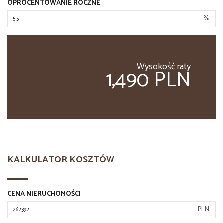
OPROCENTOWANIE ROCZNE
%
Wysokość raty
1,490 PLN
KALKULATOR KOSZTÓW
CENA NIERUCHOMOŚCI
PLN