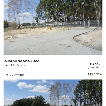
DZIAŁKA NA SPRZEDAŻ
2
749,00 m
Białe Błota, Zielonka
2
312,00 zł/m
233 688 zł
DMT-GS-112830