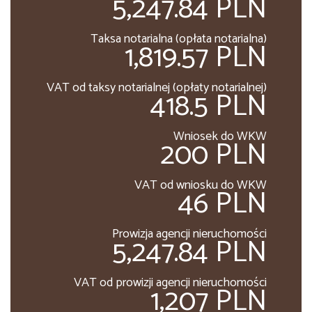
5,247.84 PLN
Taksa notarialna (opłata notarialna)
1,819.57 PLN
VAT od taksy notarialnej (opłaty notarialnej)
418.5 PLN
Wniosek do WKW
200 PLN
VAT od wniosku do WKW
46 PLN
Prowizja agencji nieruchomości
5,247.84 PLN
VAT od prowizji agencji nieruchomości
1,207 PLN