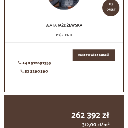
113
OFERT
BEATA
JAŻDŻEWSKA
POŚREDNIK
zostaw wiadomość
+48 512691355
52 3290390
262 392 zł
2
312,00 zł/m