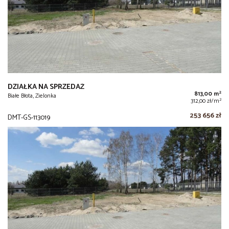
DZIAŁKA NA SPRZEDAŻ
2
813,00 m
Białe Błota, Zielonka
2
312,00 zł/m
253 656 zł
DMT-GS-113019