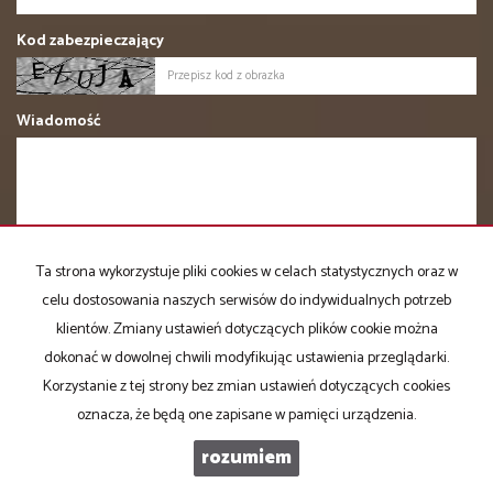
Kod zabezpieczający
Wiadomość
Ta strona wykorzystuje pliki cookies w celach statystycznych oraz w
Administratorem danych osobowych jest Domator-Nieruchomości
celu dostosowania naszych serwisów do indywidualnych potrzeb
Andrzej Owczarski z siedzibą przy ul. Piękna 6/5, 85-303 Bydgoszcz.
klientów. Zmiany ustawień dotyczących plików cookie można
Wyrażam zgodę na przetwarzanie danych osobowych przez
dokonać w dowolnej chwili modyfikując ustawienia przeglądarki.
Administratora i podmioty współpracujące w celu zawarcia
potencjalnej transakcji z zakresu obrotu nieruchomościami oraz
Korzystanie z tej strony bez zmian ustawień dotyczących cookies
przez podmioty będące w dyspozycji dokumentów, które
oznacza, że będą one zapisane w pamięci urządzenia.
Administrator na zasadzie art.180 ust.3 ustawy o gospodarce
nieruchomościami może uzyskać. Dane przechowywane będą do
rozumiem
czasu cofnięcia zgody lub ustania celu, który wymaga przetwarzania
danych.