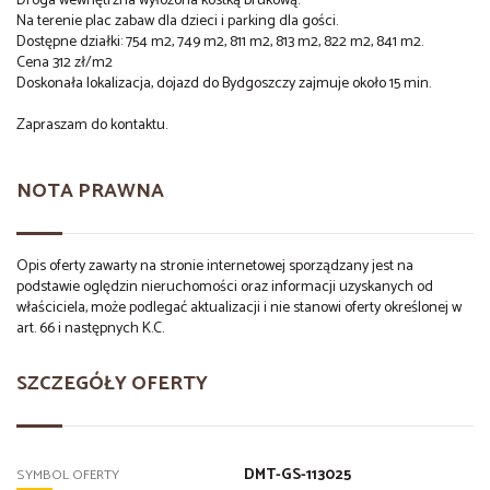
Droga wewnętrzna wyłożona kostką brukową.
Na terenie plac zabaw dla dzieci i parking dla gości.
Dostępne działki: 754 m2, 749 m2, 811 m2, 813 m2, 822 m2, 841 m2.
Cena 312 zł/m2
Doskonała lokalizacja, dojazd do Bydgoszczy zajmuje około 15 min.
Zapraszam do kontaktu.
NOTA PRAWNA
Opis oferty zawarty na stronie internetowej sporządzany jest na
podstawie oględzin nieruchomości oraz informacji uzyskanych od
właściciela, może podlegać aktualizacji i nie stanowi oferty określonej w
art. 66 i następnych K.C.
SZCZEGÓŁY OFERTY
DMT-GS-113025
SYMBOL OFERTY