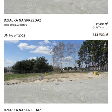
DZIAŁKA NA SPRZEDAŻ
2
811,00 m
Białe Błota, Zielonka
2
312,00 zł/m
253 032 zł
DMT-GS-113023
DZIAŁKA NA SPRZEDAŻ