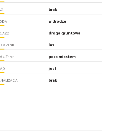
brak
AZ
w drodze
ODA
droga gruntowa
OJAZD
las
TOCZENIE
poza miastem
ŁOŻENIE
jest
RĄD
brak
NALIZACJA