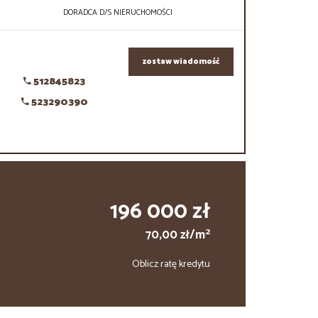
DORADCA D/S NIERUCHOMOŚCI
zostaw wiadomość
512845823
523290390
196 000 zł
2
70,00 zł/m
Oblicz ratę kredytu