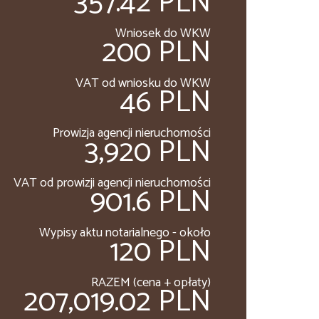
357.42 PLN
Wniosek do WKW
200 PLN
VAT od wniosku do WKW
46 PLN
Prowizja agencji nieruchomości
3,920 PLN
VAT od prowizji agencji nieruchomości
901.6 PLN
Wypisy aktu notarialnego - około
120 PLN
RAZEM (cena + opłaty)
207,019.02 PLN