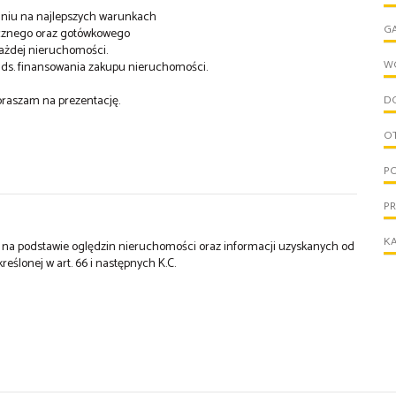
iu na najlepszych warunkach
G
ecznego oraz gotówkowego
ażdej nieruchomości.
W
ds. finansowania zakupu nieruchomości.
praszam na prezentację.
D
O
PO
P
KA
st na podstawie oględzin nieruchomości oraz informacji uzyskanych od
kreślonej w art. 66 i następnych K.C.