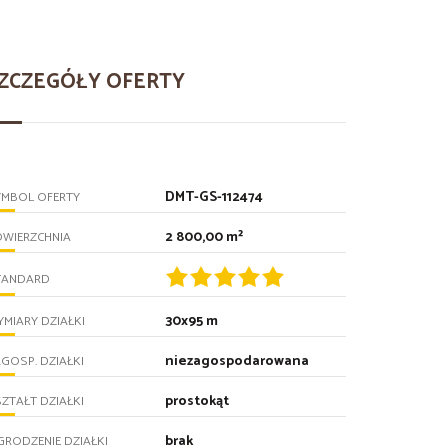
ZCZEGÓŁY OFERTY
DMT-GS-112474
YMBOL OFERTY
2 800,00 m²
OWIERZCHNIA
TANDARD
30x95 m
MIARY DZIAŁKI
niezagospodarowana
GOSP. DZIAŁKI
prostokąt
ZTAŁT DZIAŁKI
brak
RODZENIE DZIAŁKI