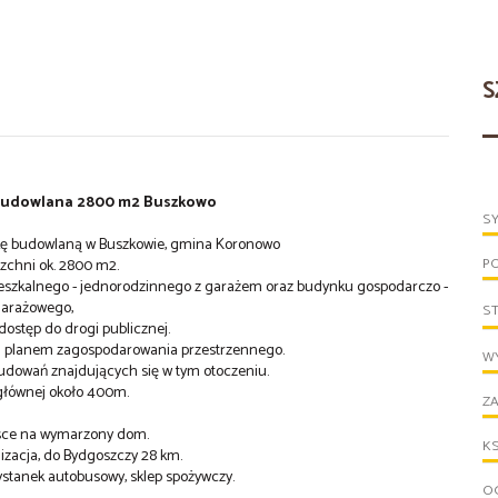
S
 budowlana 2800 m2 Buszkowo
S
łkę budowlaną w Buszkowie, gmina Koronowo
P
zchni ok. 2800 m2.
eszkalnego - jednorodzinnego z garażem oraz budynku gospodarczo -
arażowego,
S
dostęp do drogi publicznej.
ym planem zagospodarowania przestrzennego.
WY
abudowań znajdujących się w tym otoczeniu.
głównej około 400m.
ZA
jsce na wymarzony dom.
KS
izacja, do Bydgoszczy 28 km.
ystanek autobusowy, sklep spożywczy.
OG