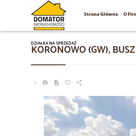
Strona Główna
O Fir
DZIAŁKA NA SPRZEDAŻ
KORONOWO (GW), BUS