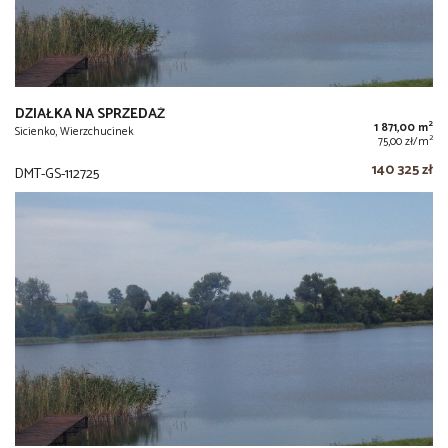
DZIAŁKA NA SPRZEDAŻ
2
1 871,00 m
Sicienko, Wierzchucinek
2
75,00 zł/m
140 325 zł
DMT-GS-112725