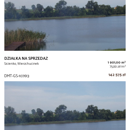
DZIAŁKA NA SPRZEDAŻ
2
1 901,00 m
Sicienko, Wierzchucinek
2
75,00 zł/m
142 575 zł
DMT-GS-107613