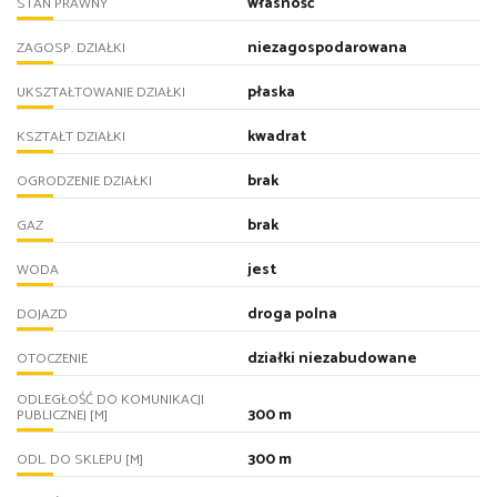
własność
STAN PRAWNY
niezagospodarowana
ZAGOSP. DZIAŁKI
płaska
UKSZTAŁTOWANIE DZIAŁKI
kwadrat
KSZTAŁT DZIAŁKI
brak
OGRODZENIE DZIAŁKI
brak
GAZ
jest
WODA
droga polna
DOJAZD
działki niezabudowane
OTOCZENIE
ODLEGŁOŚĆ DO KOMUNIKACJI
300 m
PUBLICZNEJ [M]
300 m
ODL. DO SKLEPU [M]