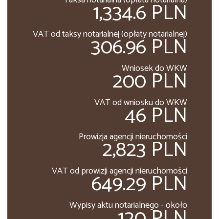
1,334.6 PLN
VAT od taksy notarialnej (opłaty notarialnej)
306.96 PLN
Wniosek do WKW
200 PLN
VAT od wniosku do WKW
46 PLN
Prowizja agencji nieruchomości
2,823 PLN
VAT od prowizji agencji nieruchomości
649.29 PLN
Wypisy aktu notarialnego - około
120 PLN