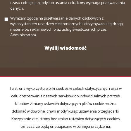
czasu cofnięcia zgody lub ustania celu, który wymaga przetwarzania
danych.
Wyrażam zgodę na przetwarzanie danych osobowych z
wykorzystaniem urządzeń elektronicznych i otrzymywania tą drogą
materiałów reklamowych oraz usług świadczonych przez
Administratora.
DOMATOR NIERUCHOMOŚCI
Ta strona wykorzystuje pliki cookies w celach statystycznych oraz w
ul. Piękna 6/5
celu dostosowania naszych serwisów do indywidualnych potrzeb
85-303 Bydgoszcz
klientów. Zmiany ustawień dotyczących plików cookie można
(Oddział:
dokonać w dowolnej chwili modyfikując ustawienia przeglądarki.
ul. Gdańska 131/1
Korzystanie z tej strony bez zmian ustawień dotyczących cookies
85-022 Bydgoszcz)
oznacza, że będą one zapisane w pamięci urządzenia.