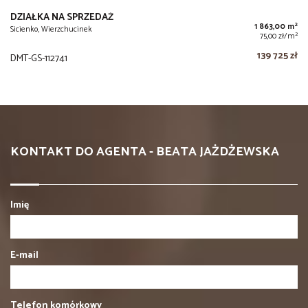
DZIAŁKA NA SPRZEDAŻ
2
1 863,00 m
Sicienko, Wierzchucinek
2
75,00 zł/m
139 725 zł
DMT-GS-112741
KONTAKT DO AGENTA - BEATA JAŻDŻEWSKA
Imię
E-mail
Telefon komórkowy