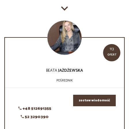
113
OFERT
BEATA
JAŻDŻEWSKA
POŚREDNIK
zostaw wiadomość
+48 512691355
52 3290390