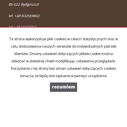
85-022 Bydgoszcz)
tel +48 602559663
tel +48 512691355
tel +48 3290390
Ta strona wykorzystuje pliki cookies w celach statystycznych oraz w
biuro@domatornieruchomosci.pl
celu dostosowania naszych serwisów do indywidualnych potrzeb
http://www.domatornieruchomosci.pl
klientów. Zmiany ustawień dotyczących plików cookie można
dokonać w dowolnej chwili modyfikując ustawienia przeglądarki.
Mieszkania
na wynajem
Korzystanie z tej strony bez zmian ustawień dotyczących cookies
Domy
na wynajem
Działki
na wynajem
oznacza, że będą one zapisane w pamięci urządzenia.
Lokale
na wynajem
Hale
na wynajem
rozumiem
Obiekty
na wynajem
adresowo.pl
Mieszkania
na sprzedaż
Domy
na sprzedaż
Działki
na sprzedaż
Lokale
na sprzedaż