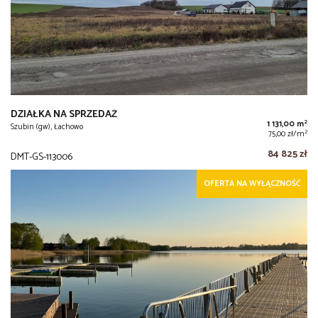
DZIAŁKA NA SPRZEDAŻ
2
1 131,00 m
Szubin (gw), Łachowo
2
75,00 zł/m
84 825 zł
DMT-GS-113006
OFERTA NA WYŁĄCZNOŚĆ