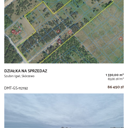
DZIAŁKA NA SPRZEDAŻ
2
1 330,00 m
Szubin (gw), Skórzewo
2
65,00 zł/m
86 450 zł
DMT-GS-112192