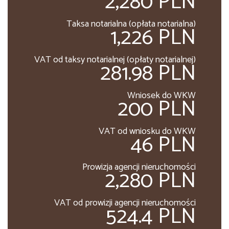
2,280 PLN
Taksa notarialna (opłata notarialna)
1,226 PLN
VAT od taksy notarialnej (opłaty notarialnej)
281.98 PLN
Wniosek do WKW
200 PLN
VAT od wniosku do WKW
46 PLN
Prowizja agencji nieruchomości
2,280 PLN
VAT od prowizji agencji nieruchomości
524.4 PLN