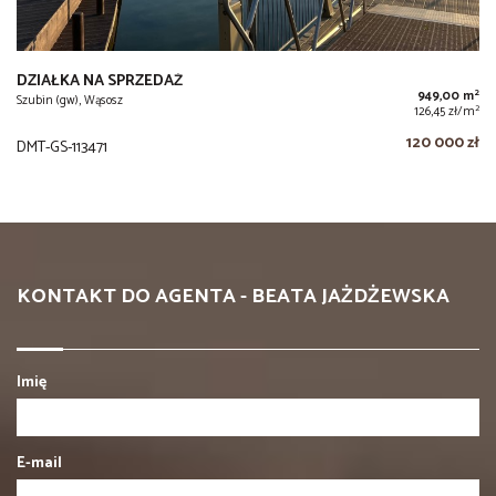
DZIAŁKA NA SPRZEDAŻ
2
949,00 m
Szubin (gw), Wąsosz
2
126,45 zł/m
120 000 zł
DMT-GS-113471
KONTAKT DO AGENTA - BEATA JAŻDŻEWSKA
Imię
E-mail