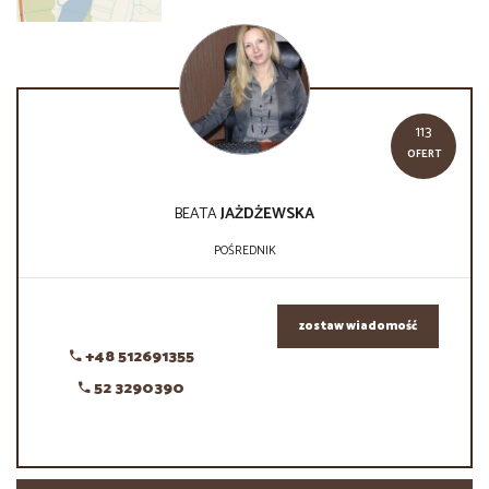
113
OFERT
BEATA
JAŻDŻEWSKA
POŚREDNIK
zostaw wiadomość
+48 512691355
52 3290390