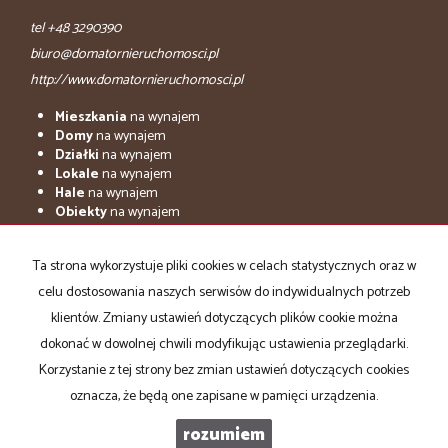
tel +48 3290390
biuro@domatornieruchomosci.pl
http://www.domatornieruchomosci.pl
Mieszkania
na wynajem
Domy
na wynajem
Działki
na wynajem
Lokale
na wynajem
Hale
na wynajem
Obiekty
na wynajem
adresowo.pl
Ta strona wykorzystuje pliki cookies w celach statystycznych oraz w
Mieszkania
na sprzedaż
celu dostosowania naszych serwisów do indywidualnych potrzeb
Domy
na sprzedaż
Działki
na sprzedaż
klientów. Zmiany ustawień dotyczących plików cookie można
Lokale
na sprzedaż
dokonać w dowolnej chwili modyfikując ustawienia przeglądarki.
Hale
na sprzedaż
Korzystanie z tej strony bez zmian ustawień dotyczących cookies
Obiekty
na sprzedaż
oznacza, że będą one zapisane w pamięci urządzenia.
rozumiem
Domator nieruchomości
Galactica Virgo
2026
Program dla biur nieruchomości