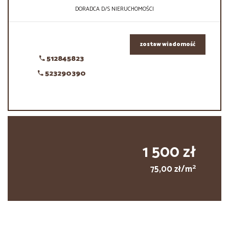
DORADCA D/S NIERUCHOMOŚCI
zostaw wiadomość
512845823
523290390
1 500 zł
2
75,00 zł/m