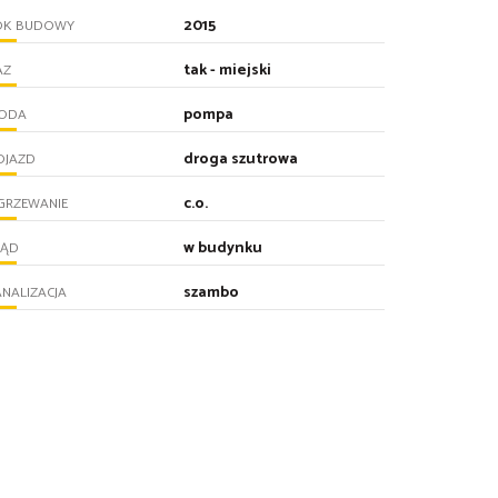
2015
OK BUDOWY
tak - miejski
AZ
pompa
ODA
droga szutrowa
OJAZD
c.o.
GRZEWANIE
w budynku
RĄD
szambo
NALIZACJA