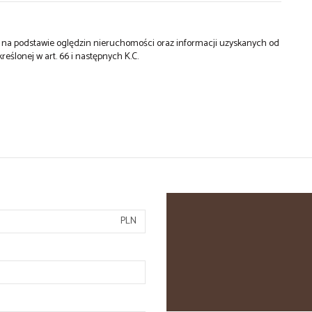
st na podstawie oględzin nieruchomości oraz informacji uzyskanych od
kreślonej w art. 66 i następnych K.C.
PLN