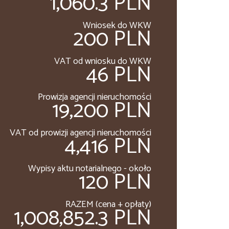
1,060.3 PLN
Wniosek do WKW
200 PLN
VAT od wniosku do WKW
46 PLN
Prowizja agencji nieruchomości
19,200 PLN
VAT od prowizji agencji nieruchomości
4,416 PLN
Wypisy aktu notarialnego - około
120 PLN
RAZEM (cena + opłaty)
1,008,852.3 PLN