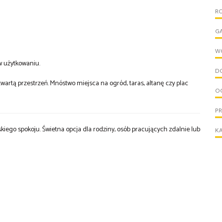
R
G
W
w użytkowaniu.
D
artą przestrzeń. Mnóstwo miejsca na ogród, taras, altanę czy plac
O
P
iego spokoju. Świetna opcja dla rodziny, osób pracujących zdalnie lub
KA