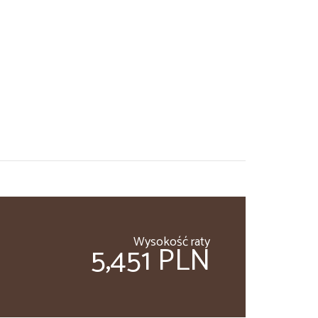
Wysokość raty
5,451 PLN