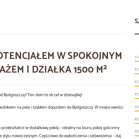
S
OTENCJAŁEM W SPOKOJNYM
S
RAŻEM | DZIAŁKA 1500 M²
P
P
PO
od Bydgoszczą? Ten dom to strzał w dziesiątkę!
LI
m widokiem na pola i szybkim dojazdem do Bydgoszczy. W miejscowości
.
R
przekształcić w dodatkowy pokój – idealny na biuro, pokój gościnny
T
w stylu nowoczesnym. Częściowo do wykończenia i odświeżenia – daj