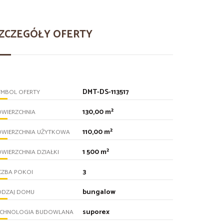
ZCZEGÓŁY OFERTY
DMT-DS-113517
YMBOL OFERTY
130,00 m²
OWIERZCHNIA
110,00 m²
OWIERZCHNIA UŻYTKOWA
1 500 m²
WIERZCHNIA DZIAŁKI
3
CZBA POKOI
bungalow
ODZAJ DOMU
suporex
ECHNOLOGIA BUDOWLANA