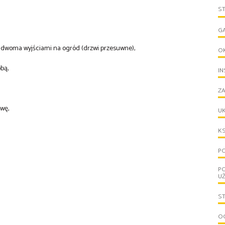
S
G
 dwoma wyjściami na ogród (drzwi przesuwne),
O
bą,
IN
ZA
wę,
UK
KS
PO
P
U
S
OG