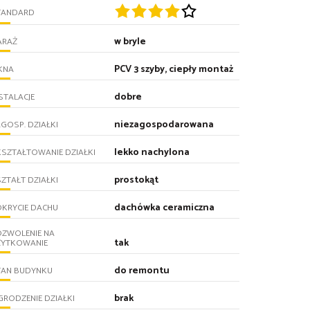
TANDARD
w bryle
ARAŻ
PCV 3 szyby, ciepły montaż
KNA
dobre
STALACJE
niezagospodarowana
GOSP. DZIAŁKI
lekko nachylona
SZTAŁTOWANIE DZIAŁKI
prostokąt
ZTAŁT DZIAŁKI
dachówka ceramiczna
KRYCIE DACHU
OZWOLENIE NA
tak
ŻYTKOWANIE
do remontu
TAN BUDYNKU
brak
RODZENIE DZIAŁKI