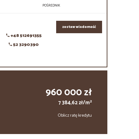
POŚREDNIK
zostaw wiadomość
+48 512691355
52 3290390
960 000 zł
2
7 384,62 zł/m
Oblicz ratę kredytu