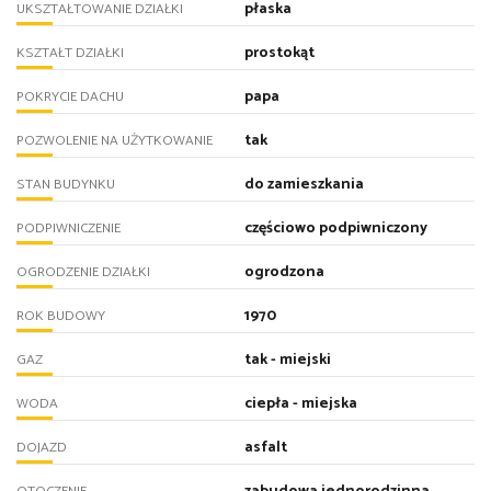
płaska
UKSZTAŁTOWANIE DZIAŁKI
prostokąt
KSZTAŁT DZIAŁKI
papa
POKRYCIE DACHU
tak
POZWOLENIE NA UŻYTKOWANIE
do zamieszkania
STAN BUDYNKU
częściowo podpiwniczony
PODPIWNICZENIE
ogrodzona
OGRODZENIE DZIAŁKI
1970
ROK BUDOWY
tak - miejski
GAZ
ciepła - miejska
WODA
asfalt
DOJAZD