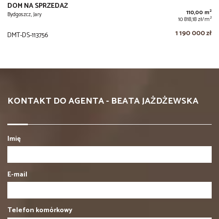
DOM NA SPRZEDAŻ
2
110,00 m
Bydgoszcz, Jary
2
10 818,18 zł/m
1 190 000 zł
DMT-DS-113756
KONTAKT DO AGENTA - BEATA JAŻDŻEWSKA
Imię
E-mail
Telefon komórkowy