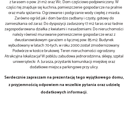
z tarasem o pow. 21 m2 oraz Wc. Dom częściowo podpiwniczony. W
części tej znajduje się kuchnia, pomieszczenie gospodarcze na pralnie
oraz mała spiżarnia. Ogrzewanie i podgrzanie wody ciepłej z miasta.
Zarówno ogród jak i dom bardzo zadbany i czysty, gotowy do
zamieszkania od zaraz.
Do dyspozycji zadaszony 17 m2 taras oraz ładnie
zagospodarowana działka z kwiatami i nasadzeniami.
Do nieruchomości
należy również murowanie pomieszczenie gospodarcze wraz z
dwustanowiskowym garażem o łącznej pow. 85 m2.
Budynek
wybudowany w latach 70-tych, w roku 2000 został zmodernizowany.
Podwórze w kostce brukowej. Teren nieruchomości ogrodzony.
Atrakcyjna lokalizacja! W pobliżu zabudowa jednorodzinna, sklepy, szpital
uniwersytecki A. Jurasza, przystanki komunikacji miejskiej oraz
dodatkowe miejsca parkingowe przy ulicy.
Serdecznie zapraszam na prezentację tego wyjątkowego domu,
z przyjemnością odpowiem na wszelkie pytania oraz udzielę
dodatkowych informacji.