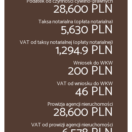
Podatek od czynności cywilno-prawnych
28,600 PLN
Taksa notarialna (opłata notarialna)
5,630 PLN
VAT od taksy notarialnej (opłaty notarialnej)
1,294.9 PLN
Wniosek do WKW
200 PLN
VAT od wniosku do WKW
46 PLN
Prowizja agencji nieruchomości
28,600 PLN
VAT od prowizji agencji nieruchomości