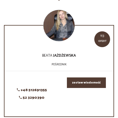
113
OFERT
BEATA
JAŻDŻEWSKA
POŚREDNIK
zostaw wiadomość
+48 512691355
52 3290390