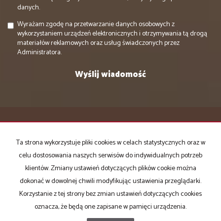
danych.
Wyrażam zgodę na przetwarzanie danych osobowych z
wykorzystaniem urządzeń elektronicznych i otrzymywania tą drogą
materiałów reklamowych oraz usług świadczonych przez
Administratora.
DOMATOR NIERUCHOMOŚCI
Ta strona wykorzystuje pliki cookies w celach statystycznych oraz w
ul. Piękna 6/5
celu dostosowania naszych serwisów do indywidualnych potrzeb
85-303 Bydgoszcz
klientów. Zmiany ustawień dotyczących plików cookie można
(Oddział:
dokonać w dowolnej chwili modyfikując ustawienia przeglądarki.
ul. Gdańska 131/1
Korzystanie z tej strony bez zmian ustawień dotyczących cookies
85-022 Bydgoszcz)
oznacza, że będą one zapisane w pamięci urządzenia.
tel +48 602559663