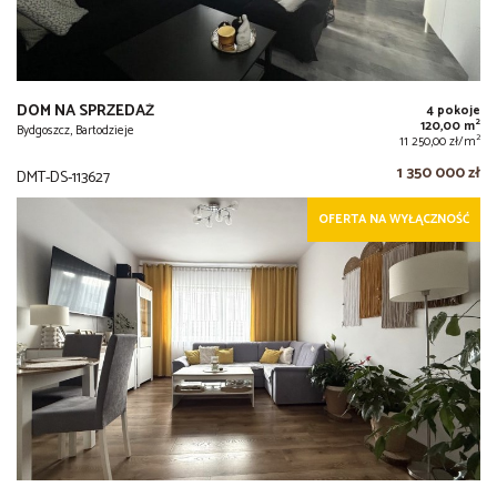
DOM NA SPRZEDAŻ
4 pokoje
2
120,00 m
Bydgoszcz, Bartodzieje
2
11 250,00 zł/m
1 350 000 zł
DMT-DS-113627
OFERTA NA WYŁĄCZNOŚĆ