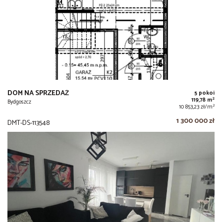
DOM NA SPRZEDAŻ
5 pokoi
2
119,78 m
Bydgoszcz
2
10 853,23 zł/m
1 300 000 zł
DMT-DS-113548