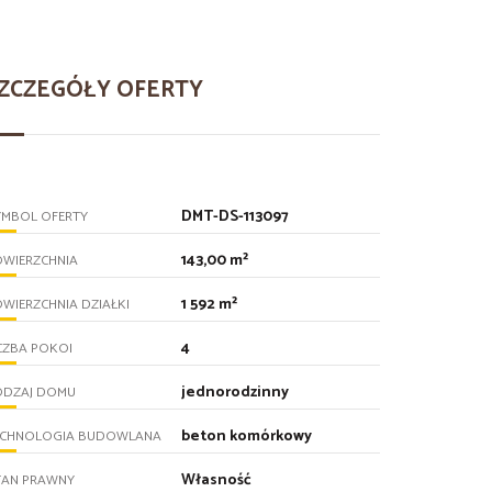
ZCZEGÓŁY OFERTY
DMT-DS-113097
YMBOL OFERTY
143,00 m²
OWIERZCHNIA
1 592 m²
WIERZCHNIA DZIAŁKI
4
CZBA POKOI
jednorodzinny
ODZAJ DOMU
beton komórkowy
ECHNOLOGIA BUDOWLANA
Własność
TAN PRAWNY