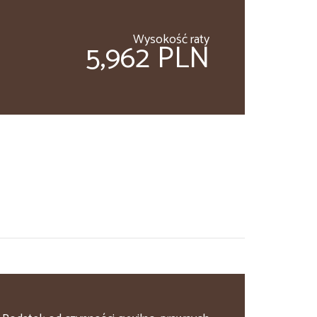
Wysokość raty
5,962 PLN