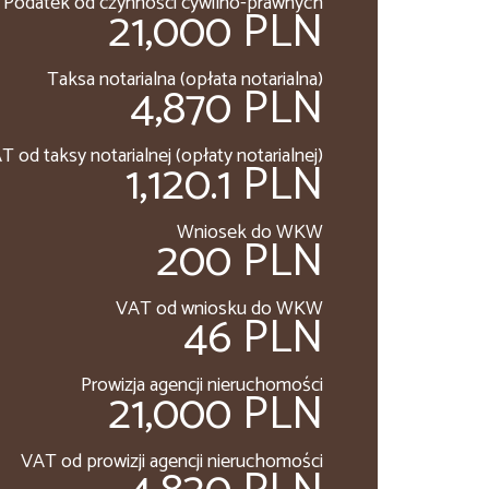
Podatek od czynności cywilno-prawnych
21,000 PLN
Taksa notarialna (opłata notarialna)
4,870 PLN
T od taksy notarialnej (opłaty notarialnej)
1,120.1 PLN
Wniosek do WKW
200 PLN
VAT od wniosku do WKW
46 PLN
Prowizja agencji nieruchomości
21,000 PLN
VAT od prowizji agencji nieruchomości