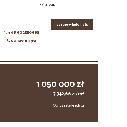
POŚREDNIK
zostaw wiadomość
+48 602559663
52 329 03 90
1 050 000 zł
2
7 342,66 zł/m
Oblicz ratę kredytu