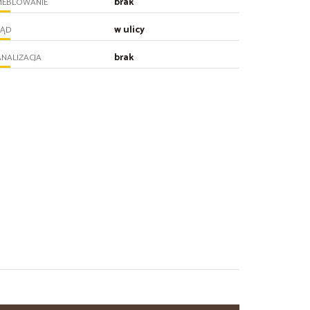
brak
MEBLOWANIE
w ulicy
RĄD
brak
NALIZACJA