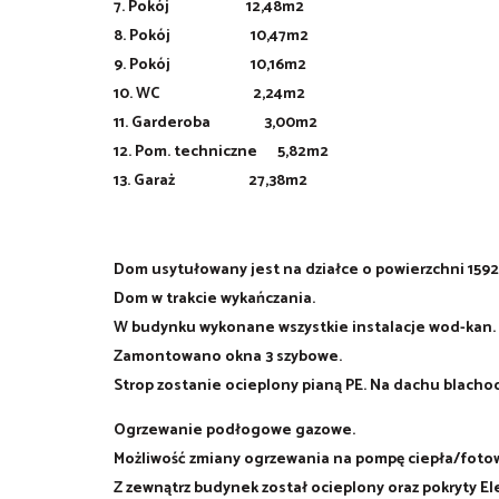
7. Pokój 12,48m2
8. Pokój 10,47m2
9. Pokój 10,16m2
10. WC 2,24m2
11. Garderoba 3,00m2
12. Pom. techniczne 5,82m2
13. Garaż 27,38m2
Dom usytułowany jest na działce o powierzchni 1592
Dom w trakcie wykańczania.
W budynku wykonane wszystkie instalacje wod-kan.
Zamontowano okna 3 szybowe.
Strop zostanie ocieplony pianą PE. Na dachu blach
Ogrzewanie podłogowe gazowe.
Możliwość zmiany ogrzewania na pompę ciepła/fotow
Z zewnątrz budynek został ocieplony oraz pokryty El