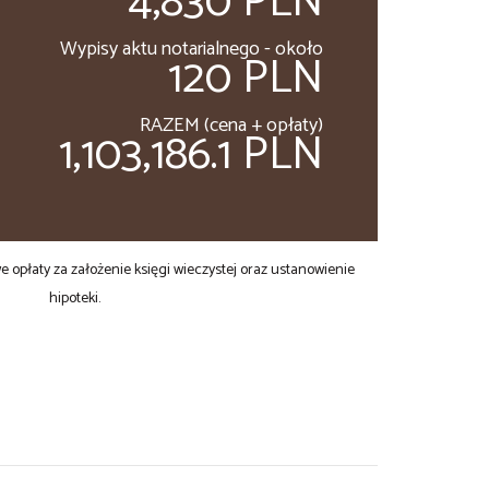
4,830 PLN
Wypisy aktu notarialnego - około
120 PLN
RAZEM (cena + opłaty)
1,103,186.1 PLN
opłaty za założenie księgi wieczystej oraz ustanowienie
hipoteki.