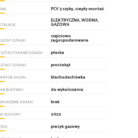
PCV 3 szyby, ciepły montaż
KNA
ELEKTRYCZNA, WODNA,
GAZOWA
STALACJE
częściowo
zagospodarowana
GOSP. DZIAŁKI
płaska
SZTAŁTOWANIE DZIAŁKI
prostokąt
ZTAŁT DZIAŁKI
blachodachówka
KRYCIE DACHU
do wykończenia
TAN BUDYNKU
brak
RODZENIE DZIAŁKI
2023
OK BUDOWY
piecyk gazowy
ODA