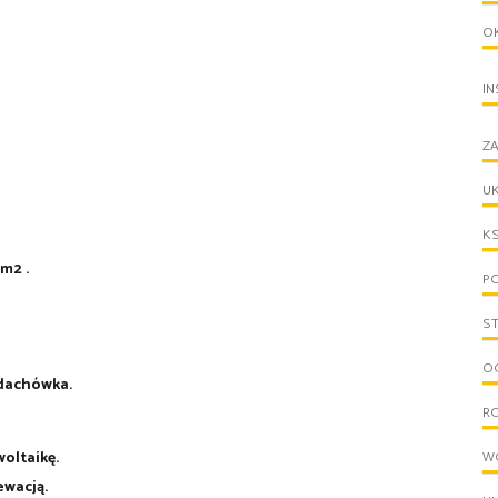
O
IN
ZA
UK
KS
m2 .
PO
S
OG
odachówka.
R
oltaikę.
W
ewacją.