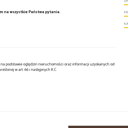
U
m na wszystkie Państwa pytania.
P
KA
st na podstawie oględzin nieruchomości oraz informacji uzyskanych od
kreślonej w art. 66 i następnych K.C.