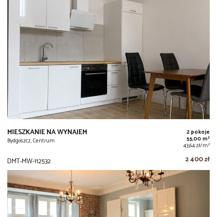
MIESZKANIE NA WYNAJEM
2 pokoje
2
55,00 m
Bydgoszcz, Centrum
2
43,64 zł/m
2 400 zł
DMT-MW-112532