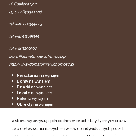
ul. Gdańska 131/1
85-022 Bydgoszcz)
tel +48 602559663
tel +48 512691355
tel +48 3290390
biuro@domatornieruchomosci.pl
http://www.domatornieruchomosci.pl
Mieszkania
na wynajem
Domy
na wynajem
Działki
na wynajem
Lokale
na wynajem
Hale
na wynajem
Obiekty
na wynajem
adresowo.pl
Ta strona wykorzystuje pliki cookies w celach statystycznych oraz w
Mieszkania
na sprzedaż
celu dostosowania naszych serwisów do indywidualnych potrzeb
Domy
na sprzedaż