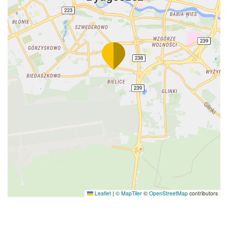
Leaflet
|
© MapTiler
©
OpenStreetMap
contributors