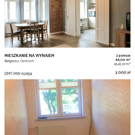
MIESZKANIE NA WYNAJEM
2 pokoje
2
66,00 m
Bydgoszcz, Centrum
2
45,45 zł/m
3 000 zł
DMT-MW-112659