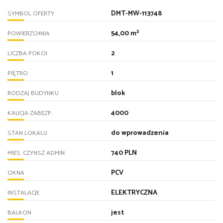
DMT-MW-113748
SYMBOL OFERTY
54,00 m²
POWIERZCHNIA
2
LICZBA POKOI
1
PIĘTRO
blok
RODZAJ BUDYNKU
4000
KAUCJA ZABEZP.
do wprowadzenia
STAN LOKALU
740 PLN
MIES. CZYNSZ ADMIN.
PCV
OKNA
ELEKTRYCZNA
INSTALACJE
jest
BALKON