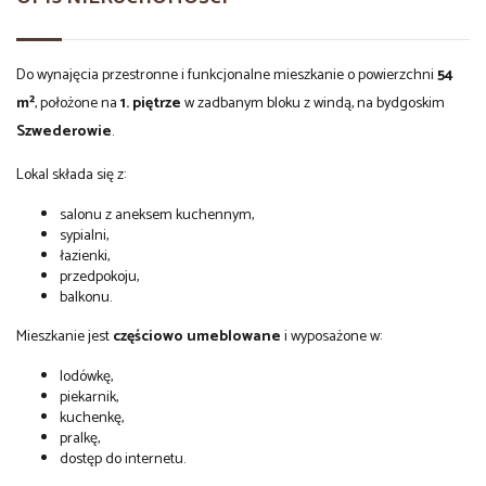
Do wynajęcia przestronne i funkcjonalne mieszkanie o powierzchni
54
m²
, położone na
1. piętrze
w zadbanym bloku z windą, na bydgoskim
Szwederowie
.
Lokal składa się z:
salonu z aneksem kuchennym,
sypialni,
łazienki,
przedpokoju,
balkonu.
Mieszkanie jest
częściowo umeblowane
i wyposażone w:
lodówkę,
piekarnik,
kuchenkę,
pralkę,
dostęp do internetu.