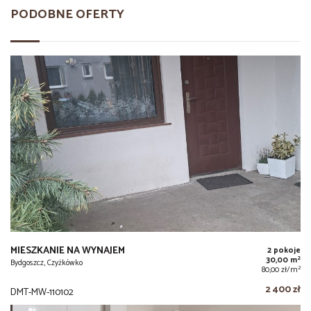
PODOBNE OFERTY
MIESZKANIE NA WYNAJEM
2 pokoje
2
30,00 m
Bydgoszcz, Czyżkówko
2
80,00 zł/m
2 400 zł
DMT-MW-110102