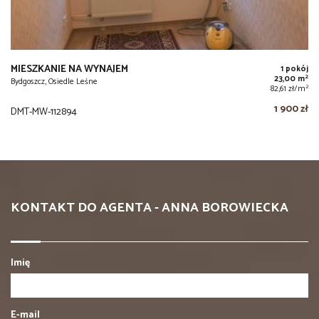
MIESZKANIE NA WYNAJEM
1 pokój
2
23,00 m
Bydgoszcz, Osiedle Leśne
2
82,61 zł/m
1 900 zł
DMT-MW-112894
KONTAKT DO AGENTA - ANNA BOROWIECKA
Imię
E-mail