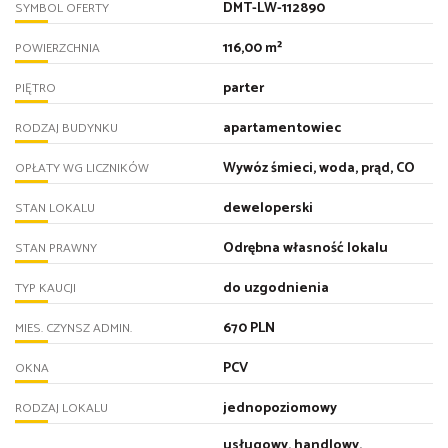
DMT-LW-112890
SYMBOL OFERTY
116,00 m²
POWIERZCHNIA
parter
PIĘTRO
apartamentowiec
RODZAJ BUDYNKU
Wywóz śmieci, woda, prąd, CO
OPŁATY WG LICZNIKÓW
deweloperski
STAN LOKALU
Odrębna własność lokalu
STAN PRAWNY
do uzgodnienia
TYP KAUCJI
670 PLN
MIES. CZYNSZ ADMIN.
PCV
OKNA
jednopoziomowy
RODZAJ LOKALU
usługowy, handlowy,