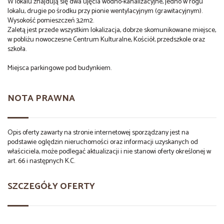
W lokalu znajdują się dwa ujęcia wodno-kanalizacyjne, jedno w rogu
lokalu, drugie po środku przy pionie wentylacyjnym (grawitacyjnym).
Wysokość pomieszczeń 3,2m2.
Zaletą jest przede wszystkim lokalizacja, dobrze skomunikowane miejsce,
w pobliżu nowoczesne Centrum Kulturalne, Kościół, przedszkole oraz
szkoła.
Miejsca parkingowe pod budynkiem.
NOTA PRAWNA
Opis oferty zawarty na stronie internetowej sporządzany jest na
podstawie oględzin nieruchomości oraz informacji uzyskanych od
właściciela, może podlegać aktualizacji i nie stanowi oferty określonej w
art. 66 i następnych K.C.
SZCZEGÓŁY OFERTY