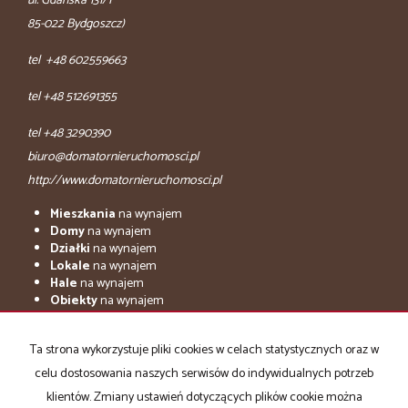
ul. Gdańska 131/1
85-022 Bydgoszcz)
tel +48 602559663
tel +48 512691355
tel +48 3290390
biuro@domatornieruchomosci.pl
http://www.domatornieruchomosci.pl
Mieszkania
na wynajem
Domy
na wynajem
Działki
na wynajem
Lokale
na wynajem
Hale
na wynajem
Obiekty
na wynajem
adresowo.pl
Ta strona wykorzystuje pliki cookies w celach statystycznych oraz w
Mieszkania
na sprzedaż
celu dostosowania naszych serwisów do indywidualnych potrzeb
Domy
na sprzedaż
Działki
na sprzedaż
klientów. Zmiany ustawień dotyczących plików cookie można