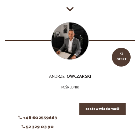
73
OFERT
ANDRZEJ
OWCZARSKI
POŚREDNIK
zostaw wiadomość
+48 602559663
52 329 03 90