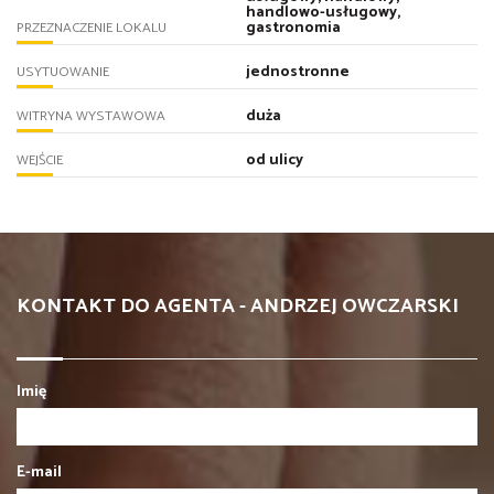
handlowo-usługowy,
gastronomia
PRZEZNACZENIE LOKALU
jednostronne
USYTUOWANIE
duża
WITRYNA WYSTAWOWA
od ulicy
WEJŚCIE
KONTAKT DO AGENTA - ANDRZEJ OWCZARSKI
Imię
E-mail