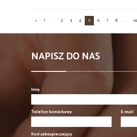
«
1
...
2
3
4
5
6
7
8
...
14
NAPISZ DO NAS
Imię
Telefon komórkowy
E-mail
Kod zabezpieczający