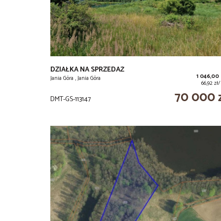
DZIAŁKA NA SPRZEDAŻ
1 046,00
Jania Góra , Jania Góra
66,92 zł
70 000 
DMT-GS-113147