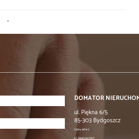
»
DOMATOR NIERUCHOMOŚC
ul. Piękna 6/5
85-303 Bydgoszcz
(stary adres:
ul. Gdańska 131/1