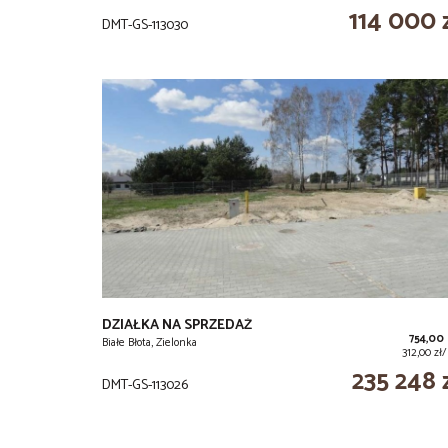
114 000 
DMT-GS-113030
DZIAŁKA NA SPRZEDAŻ
754,00
Białe Błota, Zielonka
312,00 zł
235 248 
DMT-GS-113026