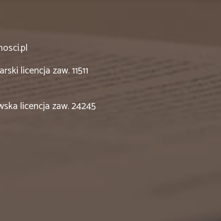
osci.pl
rski licencja zaw. 11511
wska licencja zaw. 24245