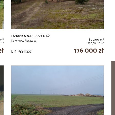
DZIAŁKA NA SPRZEDAŻ
2
2
 m
800,00 m
Koronowo, Pieczyska
2
2
/m
220,00 zł/m
zł
176 000 zł
DMT-GS-113071