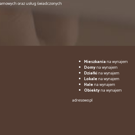
eklamowych oraz usług świadczonych
Mieszkania
na wynajem
Domy
na wynajem
Działki
na wynajem
Lokale
na wynajem
Hale
na wynajem
Obiekty
na wynajem
adresowo.pl