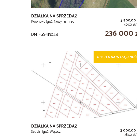
DZIAŁKA NA SPRZEDAŻ
5 900,00
Koronowo (gw), Nowy Jasiniec
40,00 zł
236 000 
DMT-GS-113044
OFERTA NA WYŁĄCZNOŚ
DZIAŁKA NA SPRZEDAŻ
3 000,00
Szubin (gw), Wąsosz
38,00 zł