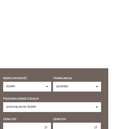
NIERUCHOMOŚĆ
TRANSAKCJA
PRZEZNACZENIE DZIAŁKI
CENA OD
CENA DO
zł
zł