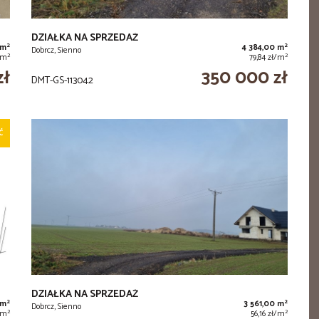
DZIAŁKA NA SPRZEDAŻ
2
2
 m
4 384,00 m
Dobrcz, Sienno
2
2
/m
79,84 zł/m
zł
350 000 zł
DMT-GS-113042
Ć
DZIAŁKA NA SPRZEDAŻ
2
2
 m
3 561,00 m
Dobrcz, Sienno
2
2
/m
56,16 zł/m