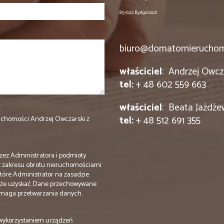
85-022 Bydgoszcz)
biuro@domatornieruchom
właściciel
: Andrzej Owcza
tel:
+ 48 602 559 663
właściciel
: Beata Jażdże
tel:
+ 48 512 691 355
uchomości Andrzej Owczarski z
ez Administratora i podmioty
 z zakresu obrotu nieruchomościami
tóre Administrator na zasadzie
oże uzyskać. Dane przechowywane
wymaga przetwarzania danych.
wykorzystaniem urządzeń