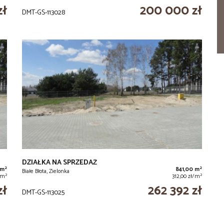
zł
200 000 zł
DMT-GS-113028
DZIAŁKA NA SPRZEDAŻ
2
2
 m
841,00 m
Białe Błota, Zielonka
2
2
/m
312,00 zł/m
zł
262 392 zł
DMT-GS-113025