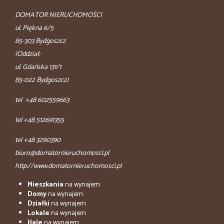
DOMATOR NIERUCHOMOŚCI
ul. Piękna 6/5
85-303 Bydgoszcz
(Oddział:
ul. Gdańska 131/1
85-022 Bydgoszcz)
tel +48 602559663
tel +48 512691355
tel +48 3290390
biuro@domatornieruchomosci.pl
http://www.domatornieruchomosci.pl
Mieszkania
na wynajem
Domy
na wynajem
Działki
na wynajem
Lokale
na wynajem
Hale
na wynajem