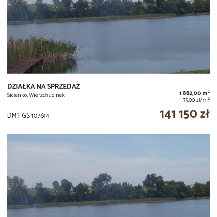
DZIAŁKA NA SPRZEDAŻ
2
1 882,00 m
Sicienko, Wierzchucinek
2
75,00 zł/m
141 150 zł
DMT-GS-107614