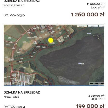
DZIAŁKA NA SPRZEDAŻ
2
21 000,00 m
Sicienko, Osówiec
2
60,00 zł/m
1 260 000 zł
DMT-GS-108310
DZIAŁKA NA SPRZEDAŻ
2
4 029,00 m
Mrocza, Wiele
2
49,39 zł/m
199 000 zł
DMT-GS-107934