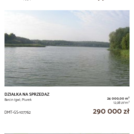
DZIAŁKA NA SPRZEDAŻ
2
24 000,00 m
Barcin (gw), Pturek
2
12,08 zł/m
290 000 zł
DMT-GS-107762