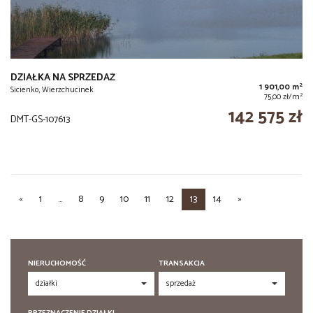
DZIAŁKA NA SPRZEDAŻ
2
1 901,00 m
Sicienko, Wierzchucinek
2
75,00 zł/m
142 575 zł
DMT-GS-107613
«
1
...
8
9
10
11
12
13
14
»
NIERUCHOMOŚĆ
TRANSAKCJA