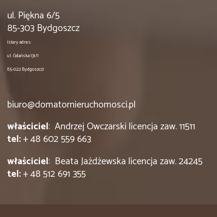
ul. Piękna 6/5
85-303 Bydgoszcz
(stary adres:
ul. Gdańska 131/1
85-022 Bydgoszcz)
biuro@domatornieruchomosci.pl
właściciel
: Andrzej Owczarski licencja zaw. 11511
tel:
+ 48 602 559 663
właściciel
: Beata Jażdżewska licencja zaw. 24245
tel:
+ 48 512 691 355