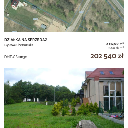
DZIAŁKA NA SPRZEDAŻ
2
2 132,00 m
Dąbrowa Chełmińska
2
95,00 zł/m
202 540 zł
DMT-GS-111130