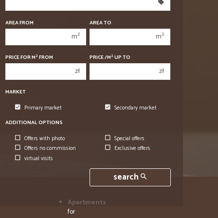
350 000 zł
350 000 zł
400 000 zł
400 000 zł
AREA FROM
AREA TO
2
2
m
m
450 000 zł
450 000 zł
2
2
PRICE FOR M
FROM
PRICE /M
UP TO
zł
zł
MARKET
Primary market
Secondary market
ADDITIONAL OPTIONS
Offers with photo
Special offers
Offers no commission
Exclusive offers
virtual visits
search
Apartments
for