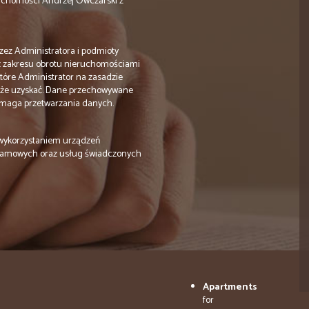
uchomości Andrzej Owczarski z
ez Administratora i podmioty
 z zakresu obrotu nieruchomościami
tóre Administrator na zasadzie
oże uzyskać. Dane przechowywane
wymaga przetwarzania danych.
wykorzystaniem urządzeń
eklamowych oraz usług świadczonych
Apartments
for